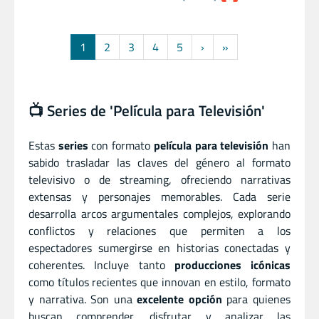
1
2
3
4
5
›
»
📺 Series de 'Película para Televisión'
Estas
series
con formato
película para televisión
han
sabido trasladar las claves del género al formato
televisivo o de streaming, ofreciendo narrativas
extensas y personajes memorables. Cada serie
desarrolla arcos argumentales complejos, explorando
conflictos y relaciones que permiten a los
espectadores sumergirse en historias conectadas y
coherentes. Incluye tanto
producciones icónicas
como títulos recientes que innovan en estilo, formato
y narrativa. Son una
excelente opción
para quienes
buscan comprender, disfrutar y analizar las