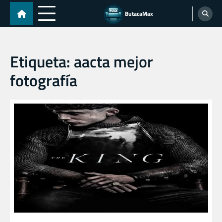
Skip
ButacaMax
to
content
Etiqueta:
aacta mejor
fotografía