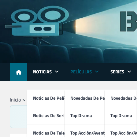
Skip
to
content
NOTICIAS
PELÍCULAS
SERIES
Noticias De Películas
Novedades De Películas
Novedades De
Inicio
Películas
Noticias De Series
Top Drama
Top Drama
Noticias De Televisión
Top Acción/Aventura
Top Acción/A