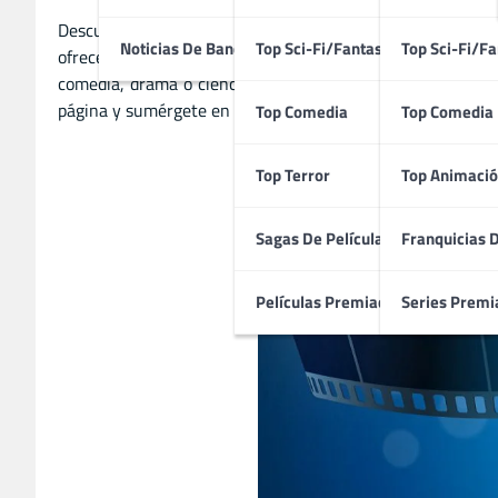
Descubre las mejores
películas
en nuestra página, donde 
Noticias De Bandas Sonoras
Top Sci-Fi/Fantasía
Top Sci-Fi/Fa
ofrecemos una experiencia única para disfrutar del séptim
comedia, drama o ciencia ficción, tenemos algo para cada 
página y sumérgete en el mundo del cine!
Top Comedia
Top Comedia
Top Terror
Top Animació
Sagas De Películas
Franquicias 
Películas Premiadas
Series Premi