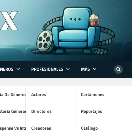
ÉNEROS
PROFESIONALES
MÁS
ón
ía De Géneros
Actores
Certámenes
storia Géneros TV
Directores
Reportajes
os
spense Vs Intriga
Creadores
Catálogo