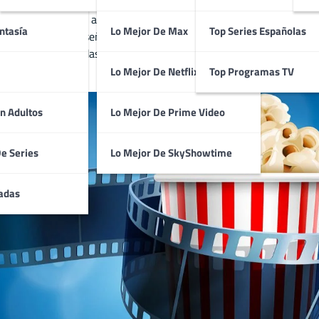
encontrarás una amplia selección de títulos de todos los género
ntasía
Lo Mejor De Max
Top Series Españolas
o arte. Explora reseñas, recomendaciones personalizadas y detall
gusto. No te pierdas la oportunidad de conocer las películas más 
Lo Mejor De Netflix
Top Programas TV
n Adultos
Lo Mejor De Prime Video
De Series
Lo Mejor De SkyShowtime
adas