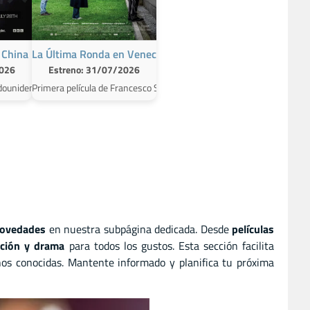
 China
La Última Ronda en Venecia
2026
Estreno: 31/07/2026
pletamente solo, ha desaparecido volunt...
eñadora de moda, que se vuelven a reunir tras la necesidad de la p...
hwinning, Iria del Río y Roger Casamajor y dirigida por Bàrbara Farré, Albert
adounidense de documental protagonizada por George Michael y Andrew Ridgele
Primera película de Francesco Sossai en Cannes 2025. Carlobianchi y Do
novedades
en nuestra subpágina dedicada. Desde
películas
icción y drama
para todos los gustos. Esta sección facilita
os conocidas. Mantente informado y planifica tu próxima