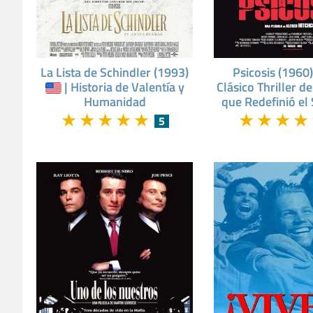
La Lista de Schindler (1993)
Psicosis (1960
| Historia de Valentía y
Clásico Thriller d
Humanidad
que Redefinió el
★
★
★
★
★
★
★
★
★
5