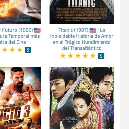
l Futuro (1985)
Titanic (1997)
| La
tura Temporal más
Inolvidable Historia de Amor
nica del Cine
en el Trágico Hundimiento
★
★
★
★
del Transatlántico
5
★
★
★
★
★
5