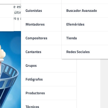
s. Desde estrenos de cine hasta clásicos inolvidables, te
Guionistas
Buscador Avanzado
es de las últimas producciones. Ya sea que busques acción,
populares y acceder a contenido exclusivo. ¡Visita nuestra
Montadores
Efemérides
Compositores
Tienda
Cantantes
Redes Sociales
Grupos
Fotógrafos
Productores
Técnicos