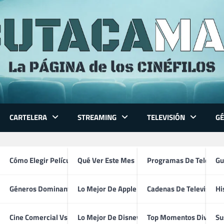
CARTELERA
STREAMING
TELEVISIÓN
G
 Series
Cómo Elegir Película
Qué Ver Este Mes
Programas De Televisi
Gu
Películas
Géneros Dominantes
Lo Mejor De Apple TV
Cadenas De Televisión
Hi
ventura
Cine Comercial Vs Autor
Lo Mejor De Disney+
Top Momentos Divertid
Su