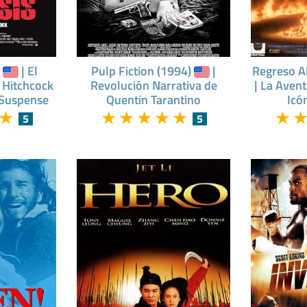
)
| El
Pulp Fiction (1994)
|
Regreso A
e Hitchcock
Revolución Narrativa de
| La Aven
 Suspense
Quentin Tarantino
Icó
★
★
★
★
★
★
★
5
5