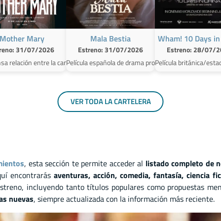
Mother Mary
Mala Bestia
Wham! 10 Days in
reno: 31/07/2026
Estreno: 31/07/2026
Estreno: 28/07/
tecimientos de No Way Home, y Peter Parker ahora es un adulto que vive com
nsa relación entre la cantante de pop Mary y Sam, una antigua amiga suya, dis
Película española de drama protagonizada por María Sc
Película británica/est
VER TODA LA CARTELERA
mientos
, esta sección te permite acceder al
listado completo de 
quí encontrarás
aventuras, acción, comedia, fantasía, ciencia f
streno, incluyendo tanto títulos populares como propuestas men
las nuevas
, siempre actualizada con la información más reciente.