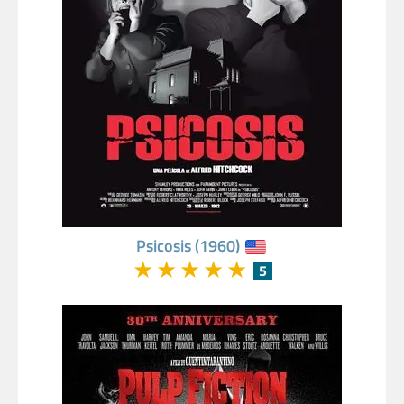
Psicosis (1960)
★
★
★
★
★
5