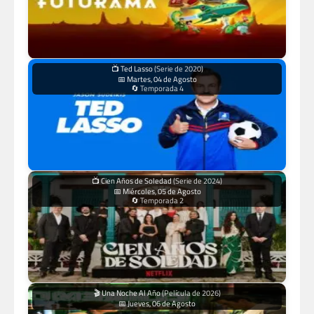
📺 Ted Lasso
(Serie de 2020)
📅 Martes, 04 de Agosto
🔄 Temporada 4
📺 Cien Años de Soledad
(Serie de 2024)
📅 Miércoles, 05 de Agosto
🔄 Temporada 2
🎬 Una Noche Al Año
(Película de 2026)
📅 Jueves, 06 de Agosto