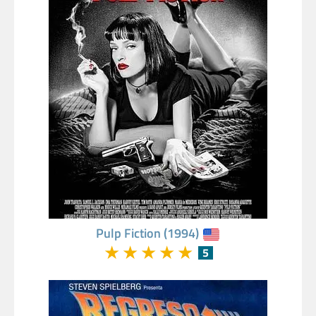
Pulp Fiction (1994)
★
★
★
★
★
5