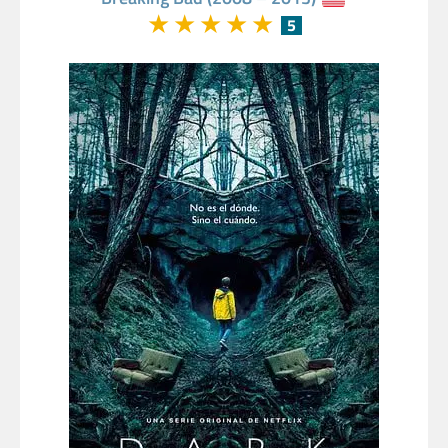
★
★
★
★
★
5