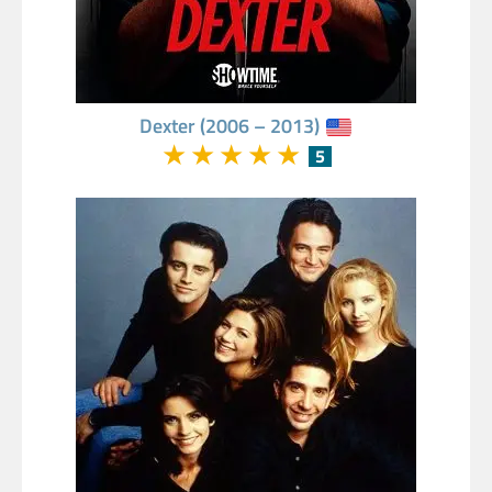
Dexter (2006 – 2013)
★
★
★
★
★
5