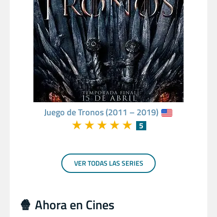
Juego de Tronos (2011 – 2019)
★
★
★
★
★
5
VER TODAS LAS SERIES
🍿 Ahora en Cines