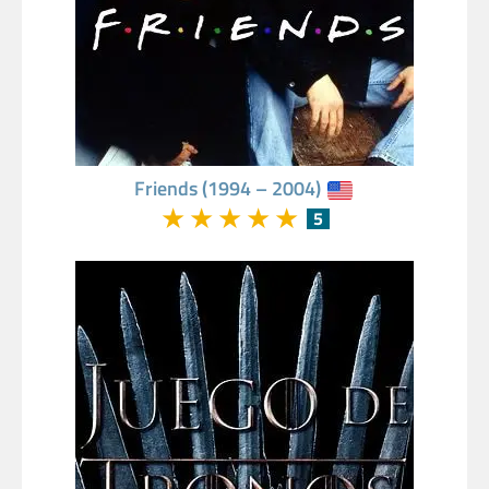
Friends (1994 – 2004)
★
★
★
★
★
5