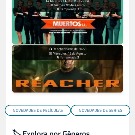
📺 Muertos S.L.
(Serie de 2024)
📅 Viernes, 07 de Agosto
🔄 Temporada 3
📺 Reacher
(Serie de 2022)
📅 Miércoles, 12 de Agosto
🔄 Temporada 3
NOVEDADES DE PELÍCULAS
NOVEDADES DE SERIES
🏷️ Explora por Géneros