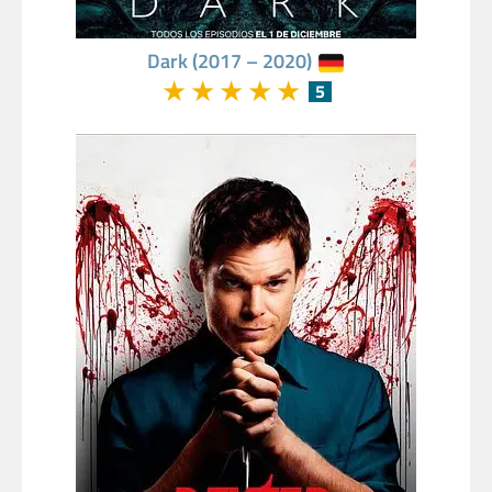
Dark (2017 – 2020)
★
★
★
★
★
5