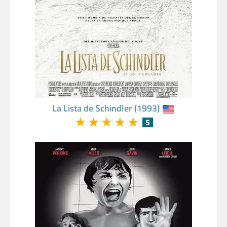
La Lista de Schindler (1993)
★
★
★
★
★
5