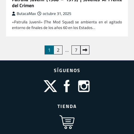
del Crimen
ButacaMax
octubre 31, 2025
«Patrulla Juvenil» (The Mod Squad) se ambienta en el agitado
entorno de finales de los años 60 en los Estados…
Paginación
1
2
…
7
de
entradas
SÍGUENOS
TIENDA