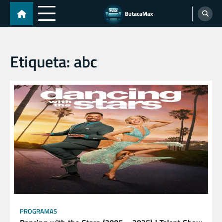
Skip
ButacaMax
to
content
Etiqueta:
abc
PROGRAMAS