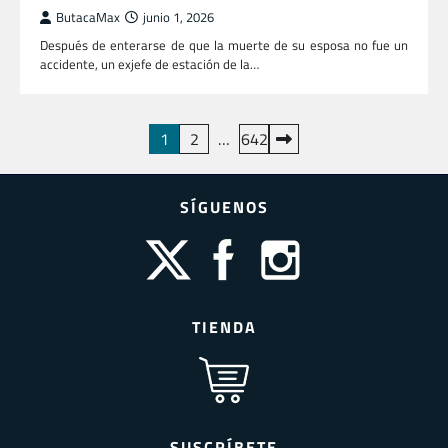
ButacaMax
junio 1, 2026
Después de enterarse de que la muerte de su esposa no fue un
accidente, un exjefe de estación de la…
Paginación
1
2
…
642
de
entradas
SÍGUENOS
TIENDA
SUSCRÍBETE