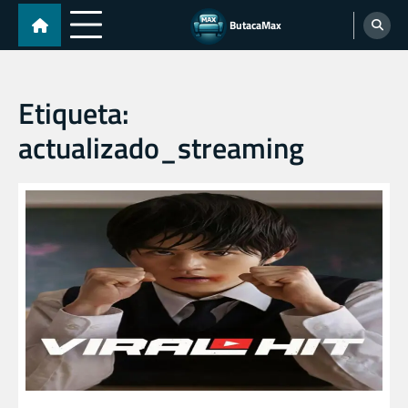
Skip
ButacaMax
to
content
Etiqueta:
actualizado_streaming