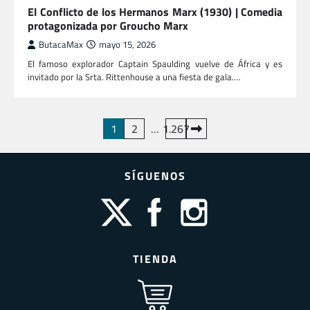
El Conflicto de los Hermanos Marx (1930) | Comedia
protagonizada por Groucho Marx
ButacaMax
mayo 15, 2026
El famoso explorador Captain Spaulding vuelve de África y es
invitado por la Srta. Rittenhouse a una fiesta de gala.…
Paginación
1
2
…
1.267
de
entradas
SÍGUENOS
TIENDA