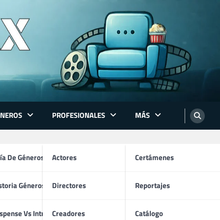
ÉNEROS
PROFESIONALES
MÁS
ón
ía De Géneros
Actores
Certámenes
storia Géneros TV
Directores
Reportajes
os
spense Vs Intriga
Creadores
Catálogo