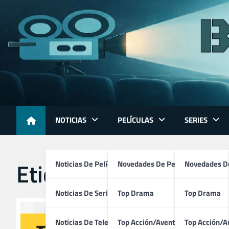
Skip
to
content
NOTICIAS
PELÍCULAS
SERIES
Etiqueta:
afi premio e
Noticias De Películas
Novedades De Películas
Novedades De
Noticias De Series
Top Drama
Top Drama
Noticias De Televisión
Top Acción/Aventura
Top Acción/A