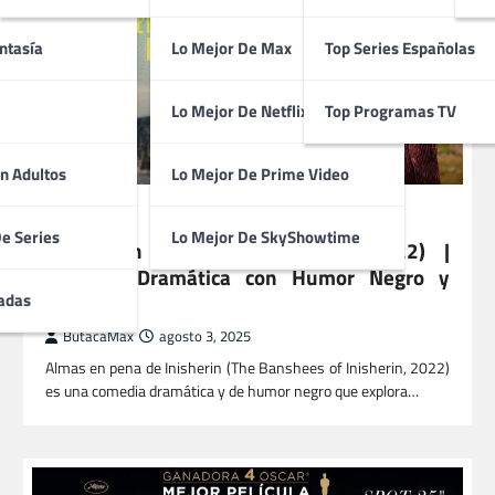
ntasía
Lo Mejor De Max
Top Series Españolas
Lo Mejor De Netflix
Top Programas TV
n Adultos
Lo Mejor De Prime Video
PELÍCULAS
De Series
Lo Mejor De SkyShowtime
Almas en Pena de Inisherin (2022) |
Comedia Dramática con Humor Negro y
Amistad
adas
ButacaMax
agosto 3, 2025
Almas en pena de Inisherin (The Banshees of Inisherin, 2022)
es una comedia dramática y de humor negro que explora…