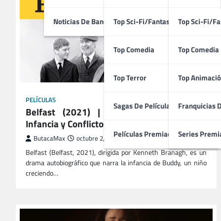
Noticias De Bandas Sonoras
Top Sci-Fi/Fantasía
Top Sci-Fi/Fa
Top Comedia
Top Comedia
Top Terror
Top Animació
PELÍCULAS
Sagas De Películas
Franquicias 
Belfast (2021) | Drama Familiar sobre
Infancia y Conflictos en Irlanda del Norte
Películas Premiadas
Series Premi
ButacaMax
octubre 2, 2025
Belfast (Belfast, 2021), dirigida por Kenneth Branagh, es un
drama autobiográfico que narra la infancia de Buddy, un niño
creciendo…