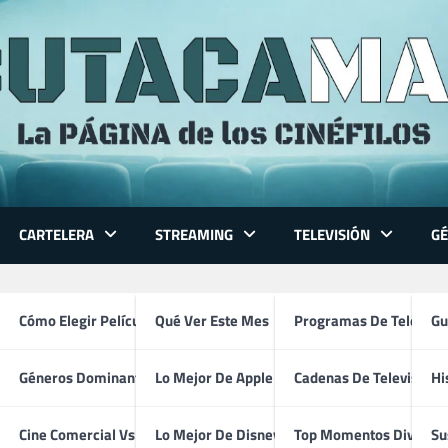
CARTELERA
STREAMING
TELEVISIÓN
G
special afi
 Series
Cómo Elegir Película
Qué Ver Este Mes
Programas De Televisi
Gu
Géneros Dominantes
Lo Mejor De Apple TV
Cadenas De Televisión
Hi
ventura
Cine Comercial Vs Autor
Lo Mejor De Disney+
Top Momentos Divertid
Su