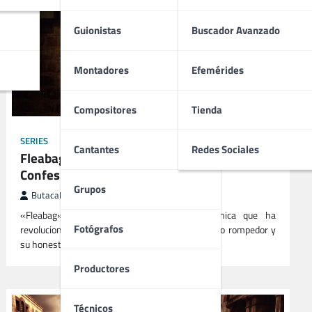
Guionistas
Buscador Avanzado
Montadores
Efemérides
Compositores
Tienda
SERIES
Cantantes
Redes Sociales
Fleabag (2016 – 2019) | Humor Negro y
Confesiones Al Límite
Grupos
ButacaMax
junio 7, 2025
«Fleabag» es una comedia dramática británica que ha
Fotógrafos
revolucionado la narrativa televisiva con su estilo rompedor y
su honestidad brutal.…
Productores
Técnicos