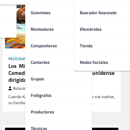
Guionistas
Buscador Avanzado
Montadores
Efemérides
Compositores
Tienda
PELÍCULAS
Cantantes
Redes Sociales
Los Mitchell Contra las Máquinas (2021) |
Comedia Hongkonesa / Estadounidense
dirigida por Mike Rianda
Grupos
ButacaMax
enero 17, 2026
Fotógrafos
Cuando Katie es aceptada en la escuela de cine de sus sueños,
su familia entera decide acompañarla. Su viaje es…
Productores
Técnicos