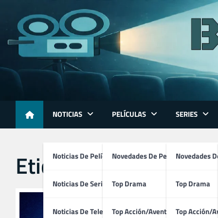
Skip
to
content
NOTICIAS
PELÍCULAS
SERIES
Etiqueta:
annie mejor
Noticias De Películas
Novedades De Películas
Novedades De
Noticias De Series
Top Drama
Top Drama
Noticias De Televisión
Top Acción/Aventura
Top Acción/A