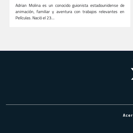
Adrian Molina es un conocido guionista estadounidense de
animación, familiar y aventura con trabajos relevantes en
Películas. Nació el 23…
Paginación
de
entradas
Ace