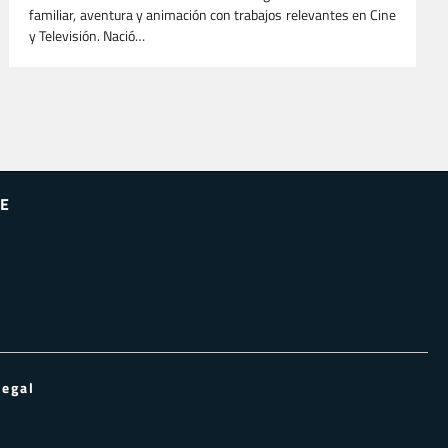
familiar, aventura y animación con trabajos relevantes en Cine
y Televisión. Nació…
E
Legal