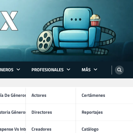
ÉNEROS
PROFESIONALES
MÁS
ón
ía De Géneros
Actores
Certámenes
storia Géneros TV
Directores
Reportajes
os
spense Vs Intriga
Creadores
Catálogo