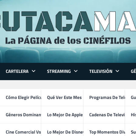
CARTELERA
STREAMING
TELEVISIÓN
G
 guion
 Series
Cómo Elegir Película
Qué Ver Este Mes
Programas De Televisi
Gu
Géneros Dominantes
Lo Mejor De Apple TV
Cadenas De Televisión
Hi
ventura
Cine Comercial Vs Autor
Lo Mejor De Disney+
Top Momentos Divertid
Su