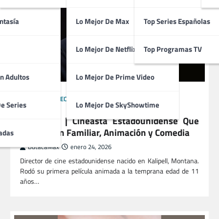
ntasía
Lo Mejor De Max
Top Series Españolas
Lo Mejor De Netflix
Top Programas TV
n Adultos
Lo Mejor De Prime Video
ACTORES
DIRECTORES
GUIONISTAS
PRODUCTORES
De Series
Lo Mejor De SkyShowtime
TÉCNICOS
Brad Bird | Cineasta Estadounidense Que
Destaca en Familiar, Animación y Comedia
adas
ButacaMax
enero 24, 2026
Director de cine estadounidense nacido en Kalipell, Montana.
Rodó su primera película animada a la temprana edad de 11
años…