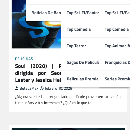
Noticias De Bandas Sonoras
Top Sci-Fi/Fantasía
Top Sci-Fi/Fa
Top Comedia
Top Comedia
Top Terror
Top Animació
PELÍCULAS
Sagas De Películas
Franquicias 
Soul (2020) | Película Estadounidense
dirigida por Seong-Young Kim, Kristen
Lester y Jessica Heidt
Películas Premiadas
Series Premi
ButacaMax
febrero 10, 2026
¿Alguna vez te has preguntado de dónde provienen tu pasión,
tus sueños y tus intereses? ¿Qué es lo que te…