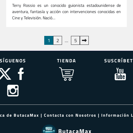
Terry Rossio es un conocido guionista estadounidense de
aventura, fantasía y acción con intervenciones conocidas en
Cine y Televisión. Nació…
1
2
…
5
SÍGUENOS
TIENDA
SUSCRÍBET
rca de ButacaMax
|
Contacta con Nosotros
|
Información 
ButacaMax