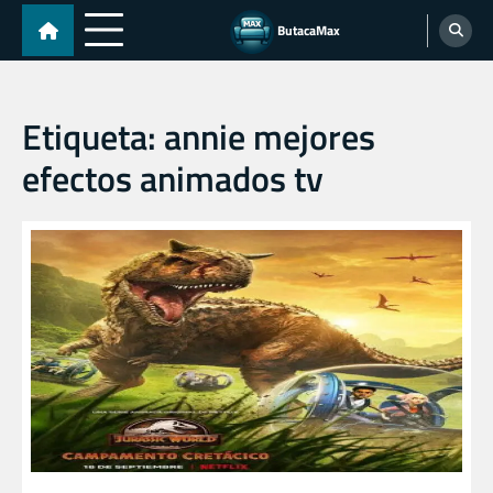
Skip
ButacaMax
to
content
Etiqueta:
annie mejores
efectos animados tv