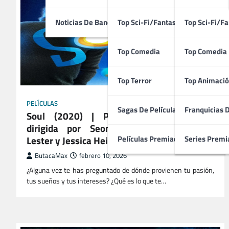
Noticias De Bandas Sonoras
Top Sci-Fi/Fantasía
Top Sci-Fi/Fa
Top Comedia
Top Comedia
Top Terror
Top Animació
PELÍCULAS
Sagas De Películas
Franquicias 
Soul (2020) | Película Estadounidense
dirigida por Seong-Young Kim, Kristen
Lester y Jessica Heidt
Películas Premiadas
Series Premi
ButacaMax
febrero 10, 2026
¿Alguna vez te has preguntado de dónde provienen tu pasión,
tus sueños y tus intereses? ¿Qué es lo que te…