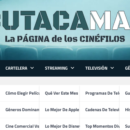
CARTELERA
STREAMING
TELEVISIÓN
G
es efectos animados
 Series
Cómo Elegir Película
Qué Ver Este Mes
Programas De Televisi
Gu
Géneros Dominantes
Lo Mejor De Apple TV
Cadenas De Televisión
Hi
ventura
Cine Comercial Vs Autor
Lo Mejor De Disney+
Top Momentos Divertid
Su