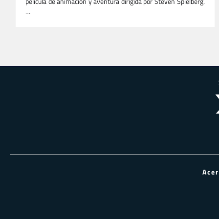
película de animación y aventura dirigida por Steven Spielberg.
…
Paginación
de
entradas
Ace