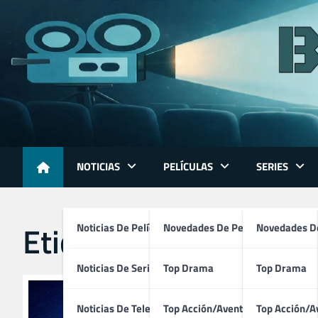
Skip
to
content
NOTICIAS
PELÍCULAS
SERIES
Etiqueta:
annie mejor
Noticias De Películas
Novedades De Películas
Novedades De
Noticias De Series
Top Drama
Top Drama
Noticias De Televisión
Top Acción/Aventura
Top Acción/A