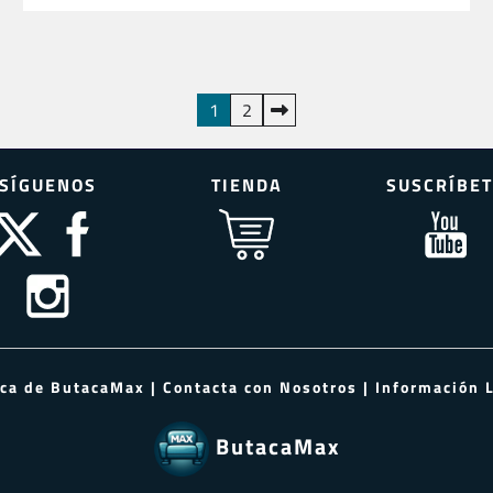
1
2
SÍGUENOS
TIENDA
SUSCRÍBET
rca de ButacaMax
|
Contacta con Nosotros
|
Información 
ButacaMax