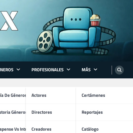
ÉNEROS
PROFESIONALES
MÁS
ón
ía De Géneros
Actores
Certámenes
storia Géneros TV
Directores
Reportajes
os
spense Vs Intriga
Creadores
Catálogo