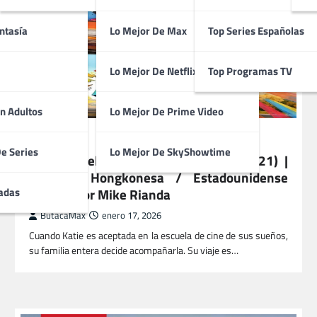
ntasía
Lo Mejor De Max
Top Series Españolas
Lo Mejor De Netflix
Top Programas TV
n Adultos
Lo Mejor De Prime Video
PELÍCULAS
De Series
Lo Mejor De SkyShowtime
Los Mitchell Contra las Máquinas (2021) |
Comedia Hongkonesa / Estadounidense
dirigida por Mike Rianda
adas
ButacaMax
enero 17, 2026
Cuando Katie es aceptada en la escuela de cine de sus sueños,
su familia entera decide acompañarla. Su viaje es…