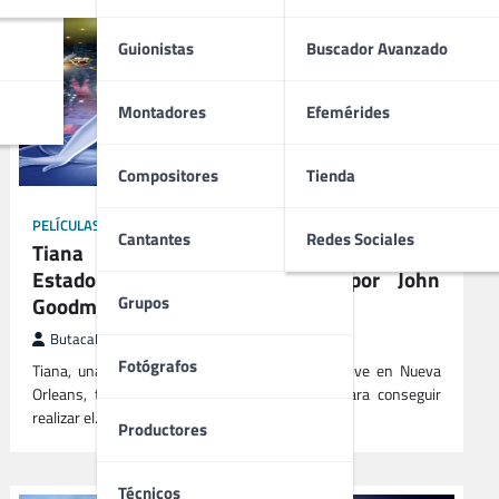
Guionistas
Buscador Avanzado
Montadores
Efemérides
Compositores
Tienda
PELÍCULAS
Cantantes
Redes Sociales
Tiana y el Sapo (2009) | Filmación
Estadounidense protagonizada por John
Goodman
Grupos
ButacaMax
enero 17, 2026
Fotógrafos
Tiana, una muchacha de origen humilde que vive en Nueva
Orleans, trabaja como camarera y cocinera para conseguir
realizar el…
Productores
Técnicos