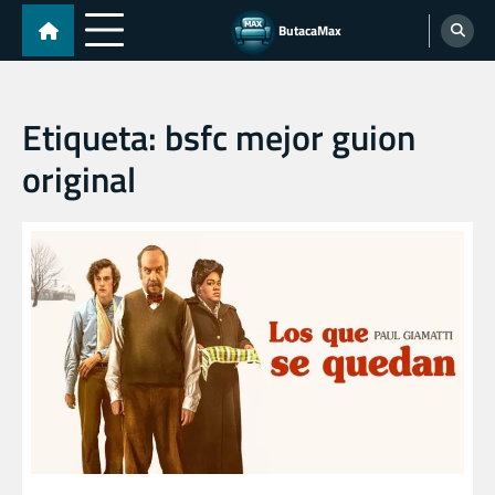
Skip
ButacaMax
to
content
Etiqueta:
bsfc mejor guion
original