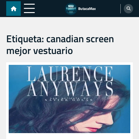
Skip
ButacaMax
to
content
Etiqueta:
canadian screen
mejor vestuario