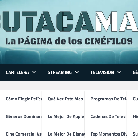
CARTELERA
STREAMING
TELEVISIÓN
G
uion original
 Series
Cómo Elegir Película
Qué Ver Este Mes
Programas De Televisi
Gu
Géneros Dominantes
Lo Mejor De Apple TV
Cadenas De Televisión
Hi
ventura
Cine Comercial Vs Autor
Lo Mejor De Disney+
Top Momentos Divertid
Su