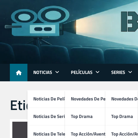
Skip
to
content
NOTICIAS
PELÍCULAS
SERIES
Etiqueta:
cfca mejor g
Noticias De Películas
Novedades De Películas
Novedades De
Noticias De Series
Top Drama
Top Drama
Noticias De Televisión
Top Acción/Aventura
Top Acción/A