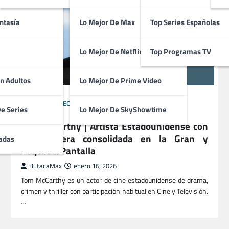
ntasía
Lo Mejor De Max
Top Series Españolas
Lo Mejor De Netflix
Top Programas TV
n Adultos
Lo Mejor De Prime Video
ACTORES
DIRECTORES
GUIONISTAS
PRODUCTORES
De Series
Lo Mejor De SkyShowtime
TÉCNICOS
Tom Mccarthy | Artista Estadounidense con
una carrera consolidada en la Gran y
adas
Pequeña Pantalla
ButacaMax
enero 16, 2026
Tom McCarthy es un actor de cine estadounidense de drama,
crimen y thriller con participación habitual en Cine y Televisión.
…