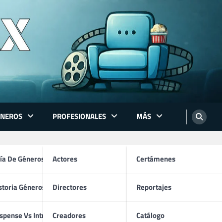
ÉNEROS
PROFESIONALES
MÁS
ón
ía De Géneros
Actores
Certámenes
storia Géneros TV
Directores
Reportajes
os
spense Vs Intriga
Creadores
Catálogo