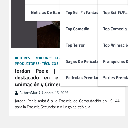
Noticias De Bandas Sonoras
Top Sci-Fi/Fantasía
Top Sci-Fi/Fa
Top Comedia
Top Comedia
Top Terror
Top Animació
ACTORES
CREADORES
DIRECTORES
GUIONISTAS
Sagas De Películas
Franquicias 
PRODUCTORES
TÉCNICOS
Jordan Peele | Artista Estadounidense
destacado en el ámbito de Comedia,
Películas Premiadas
Series Premi
Animación y Crimen
ButacaMax
enero 16, 2026
Jordan Peele asistió a la Escuela de Computación en I.S. 44
para la Escuela Secundaria y luego asistió a la…