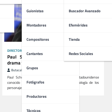
Guionistas
Buscador Avanzado
Montadores
Efemérides
Compositores
Tienda
DIRECTORES
GUIONISTAS
PRODUCTORES
Cantantes
Redes Sociales
Paul Schrader | Guionista visionario del
drama y el cine psicológico
Grupos
ButacaMax
diciembre 12, 2025
Paul Schrader es un guionista y director estadounidense
Fotógrafos
conocido por su enfoque profundo en la psicología de los
personajes y…
Productores
Técnicos