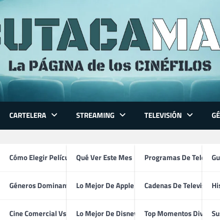
CARTELERA
STREAMING
TELEVISIÓN
G
ejor actriz
 Series
Cómo Elegir Película
Qué Ver Este Mes
Programas De Televisi
Gu
Géneros Dominantes
Lo Mejor De Apple TV
Cadenas De Televisión
Hi
ventura
Cine Comercial Vs Autor
Lo Mejor De Disney+
Top Momentos Divertid
Su