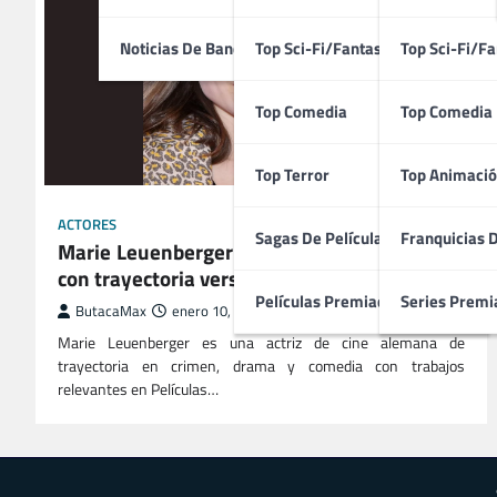
Noticias De Bandas Sonoras
Top Sci-Fi/Fantasía
Top Sci-Fi/Fa
Top Comedia
Top Comedia
Top Terror
Top Animació
ACTORES
Sagas De Películas
Franquicias 
Marie Leuenberger | Intérprete de Alemania
con trayectoria versátil en Cine y Televisión
Películas Premiadas
Series Premi
ButacaMax
enero 10, 2026
Marie Leuenberger es una actriz de cine alemana de
trayectoria en crimen, drama y comedia con trabajos
relevantes en Películas…