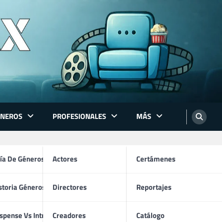
ÉNEROS
PROFESIONALES
MÁS
ón
ía De Géneros
Actores
Certámenes
storia Géneros TV
Directores
Reportajes
os
spense Vs Intriga
Creadores
Catálogo