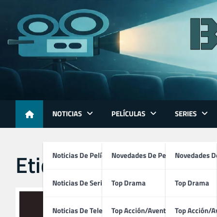
Skip
to
content
NOTICIAS
PELÍCULAS
SERIES
Etiqueta:
cine suizo m
Noticias De Películas
Novedades De Películas
Novedades De
Noticias De Series
Top Drama
Top Drama
Noticias De Televisión
Top Acción/Aventura
Top Acción/A