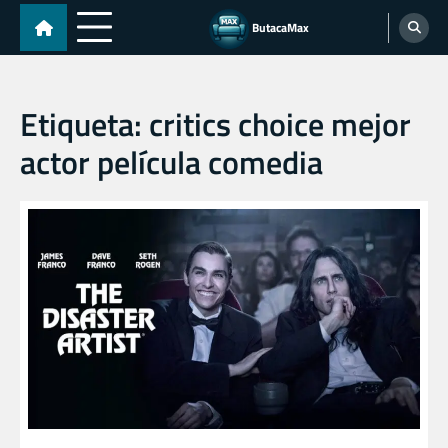
Skip
ButacaMax
to
content
Etiqueta:
critics choice mejor
actor película comedia