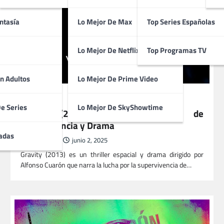
ntasía
Lo Mejor De Max
Top Series Españolas
Lo Mejor De Netflix
Top Programas TV
n Adultos
Lo Mejor De Prime Video
PELÍCULAS
De Series
Lo Mejor De SkyShowtime
Gravity (2013) | Thriller Espacial de
Supervivencia y Drama
adas
ButacaMax
junio 2, 2025
Gravity (2013) es un thriller espacial y drama dirigido por
Alfonso Cuarón que narra la lucha por la supervivencia de…