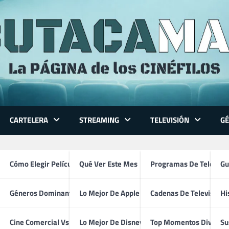
CARTELERA
STREAMING
TELEVISIÓN
G
ce mejor actriz película 
 Series
Cómo Elegir Película
Qué Ver Este Mes
Programas De Televisi
Gu
Géneros Dominantes
Lo Mejor De Apple TV
Cadenas De Televisión
Hi
ventura
Cine Comercial Vs Autor
Lo Mejor De Disney+
Top Momentos Divertid
Su