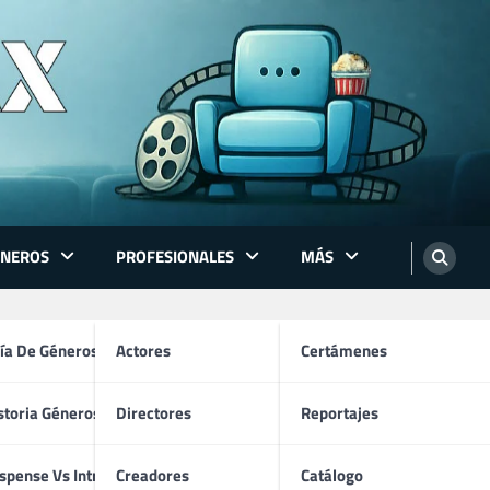
ÉNEROS
PROFESIONALES
MÁS
acción
ón
ía De Géneros
Actores
Certámenes
storia Géneros TV
Directores
Reportajes
os
spense Vs Intriga
Creadores
Catálogo