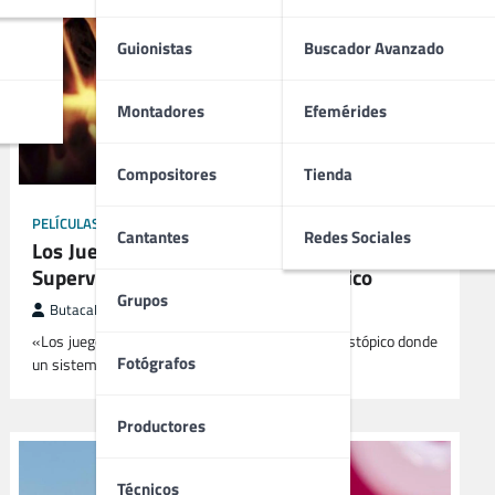
Guionistas
Buscador Avanzado
Montadores
Efemérides
Compositores
Tienda
PELÍCULAS
Cantantes
Redes Sociales
Los Juegos del Hambre (2012) | Lucha por la
Supervivencia en un Mundo Distópico
Grupos
ButacaMax
mayo 8, 2025
«Los juegos del hambre» nos lleva a un futuro distópico donde
Fotógrafos
un sistema opresivo obliga a jóvenes a luchar a…
Productores
Técnicos