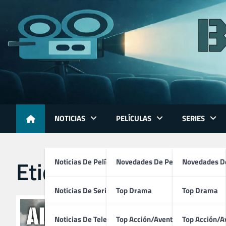
Skip
to
content
NOTICIAS
PELÍCULAS
SERIES
Etiqueta:
critics choi
Noticias De Películas
Novedades De Películas
Novedades De
Noticias De Series
Top Drama
Top Drama
Noticias De Televisión
Top Acción/Aventura
Top Acción/A