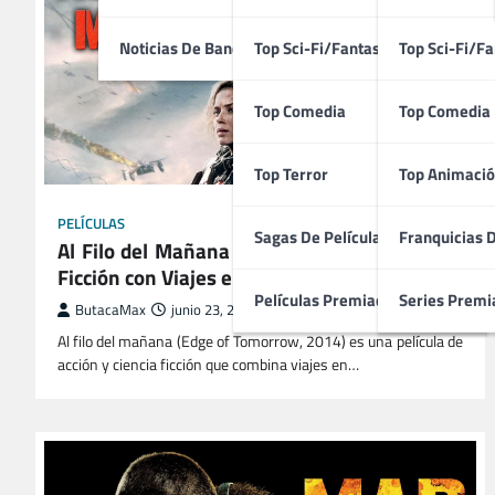
Noticias De Bandas Sonoras
Top Sci-Fi/Fantasía
Top Sci-Fi/Fa
Top Comedia
Top Comedia
Top Terror
Top Animació
PELÍCULAS
Sagas De Películas
Franquicias 
Al Filo del Mañana (2014) | Acción y Ciencia
Ficción con Viajes en el Tiempo
Películas Premiadas
Series Premi
ButacaMax
junio 23, 2025
Al filo del mañana (Edge of Tomorrow, 2014) es una película de
acción y ciencia ficción que combina viajes en…