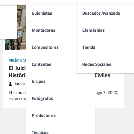
Guionistas
Buscador Avanzado
Montadores
Efemérides
Compositores
Tienda
PELÍCULAS
Cantantes
Redes Sociales
El Juicio de los 7 de Chicago (2020) | Drama
Histórico y Judicial sobre Derechos Civiles
Grupos
ButacaMax
octubre 28, 2025
El Juicio de los 7 de Chicago (The Trial of the Chicago 7, 2020)
Fotógrafos
es un drama histórico dirigido por…
Productores
Técnicos