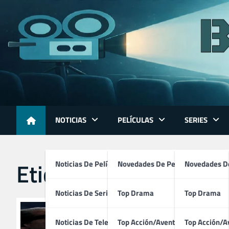
Skip
to
content
NOTICIAS
PELÍCULAS
SERIES
Etiqueta:
critics choi
Noticias De Películas
Novedades De Películas
Novedades De
Noticias De Series
Top Drama
Top Drama
Noticias De Televisión
Top Acción/Aventura
Top Acción/A