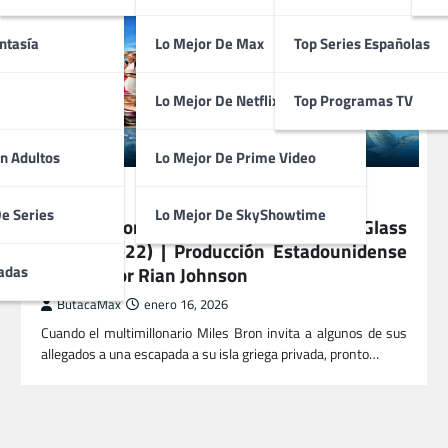
ntasía
Lo Mejor De Max
Top Series Españolas
Lo Mejor De Netflix
Top Programas TV
n Adultos
Lo Mejor De Prime Video
PELÍCULAS
De Series
Lo Mejor De SkyShowtime
Puñales por la Espalda: El Misterio de Glass
Onion (2022) | Producción Estadounidense
dirigida por Rian Johnson
adas
ButacaMax
enero 16, 2026
Cuando el multimillonario Miles Bron invita a algunos de sus
allegados a una escapada a su isla griega privada, pronto…