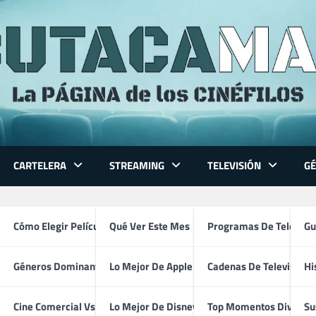
CARTELERA
STREAMING
TELEVISIÓN
G
ce mejor reparto película
 Series
Cómo Elegir Película
Qué Ver Este Mes
Programas De Televisi
Gu
Géneros Dominantes
Lo Mejor De Apple TV
Cadenas De Televisión
Hi
ventura
Cine Comercial Vs Autor
Lo Mejor De Disney+
Top Momentos Divertid
Su