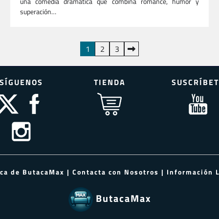
una comedia dramática que combina romance, humor y
superación…
1
2
3
SÍGUENOS
TIENDA
SUSCRÍBET
rca de ButacaMax
|
Contacta con Nosotros
|
Información 
ButacaMax