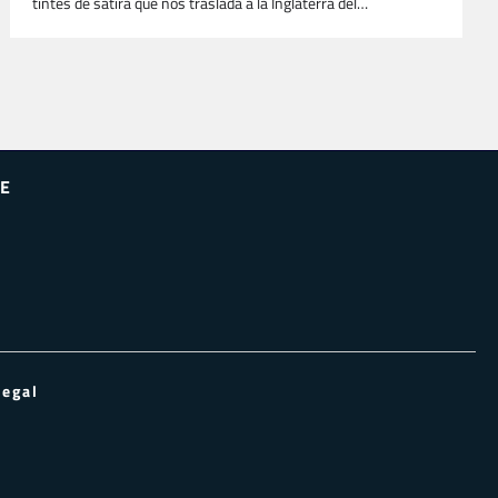
tintes de sátira que nos traslada a la Inglaterra del…
E
Legal