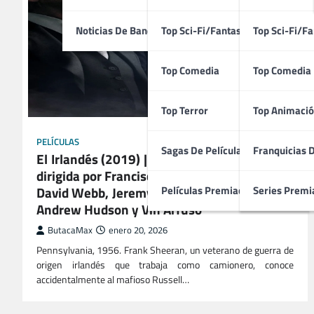
Noticias De Bandas Sonoras
Top Sci-Fi/Fantasía
Top Sci-Fi/Fa
Top Comedia
Top Comedia
Top Terror
Top Animació
PELÍCULAS
Sagas De Películas
Franquicias 
El Irlandés (2019) | Película Estadounidense
dirigida por Francisco Ortiz, Martin Scorsese,
David Webb, Jeremy Marks, Jessica Lichtner,
Películas Premiadas
Series Premi
Andrew Hudson y Vin Arfuso
ButacaMax
enero 20, 2026
Pennsylvania, 1956. Frank Sheeran, un veterano de guerra de
origen irlandés que trabaja como camionero, conoce
accidentalmente al mafioso Russell…