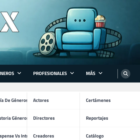
ÉNEROS
PROFESIONALES
MÁS
ón
ía De Géneros
Actores
Certámenes
storia Géneros TV
Directores
Reportajes
os
spense Vs Intriga
Creadores
Catálogo