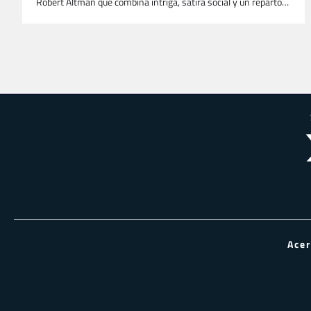
Robert Altman que combina intriga, sátira social y un reparto…
Paginación
de
entradas
Ace