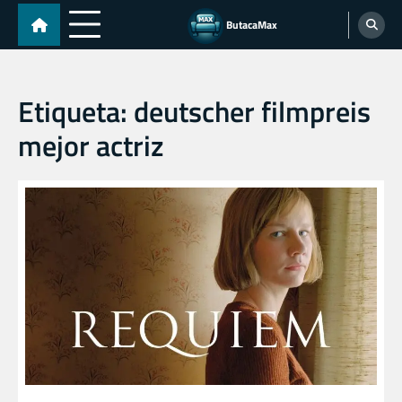
Skip
ButacaMax
to
content
Etiqueta:
deutscher filmpreis
mejor actriz