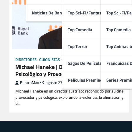
Noticias De Bandas Sonoras
Top Sci-Fi/Fantasía
Top Sci-Fi/Fa
Top Comedia
Top Comedia
Top Terror
Top Animació
DIRECTORES
GUIONISTAS
TÉCNICOS
Sagas De Películas
Franquicias 
Michael Haneke | Director Austriaco del Cine
Psicológico y Provocador
Películas Premiadas
Series Premi
ButacaMax
agosto 23, 2025
Michael Haneke es un director austríaco reconocido por su cine
provocador y psicológico, explorando la violencia, la alienación y
la…