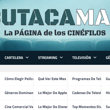
CARTELERA
STREAMING
TELEVISIÓN
G
lmpreis mejor director
 Series
Cómo Elegir Película
Qué Ver Este Mes
Programas De Televisi
Gu
Géneros Dominantes
Lo Mejor De Apple TV
Cadenas De Televisión
Hi
ventura
Cine Comercial Vs Autor
Lo Mejor De Disney+
Top Momentos Divertid
Su