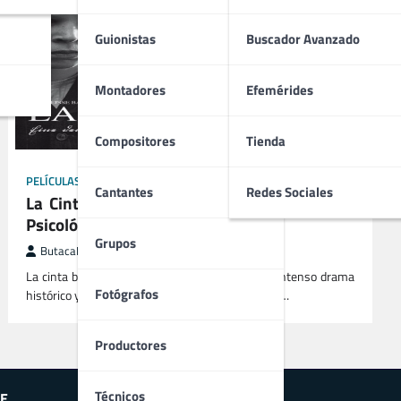
Guionistas
Buscador Avanzado
Montadores
Efemérides
Compositores
Tienda
PELÍCULAS
Cantantes
Redes Sociales
La Cinta Blanca (2009) | Drama Histórico y
Psicológico en Blanco y Negro
Grupos
ButacaMax
agosto 3, 2025
La cinta blanca (Das weiße Band, 2009) es un intenso drama
Fotógrafos
histórico y psicológico que explora las raíces de la…
Productores
Técnicos
E