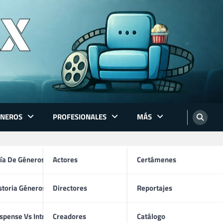
ÉNEROS
PROFESIONALES
MÁS
ón
ía De Géneros
Actores
Certámenes
storia Géneros TV
Directores
Reportajes
os
spense Vs Intriga
Creadores
Catálogo