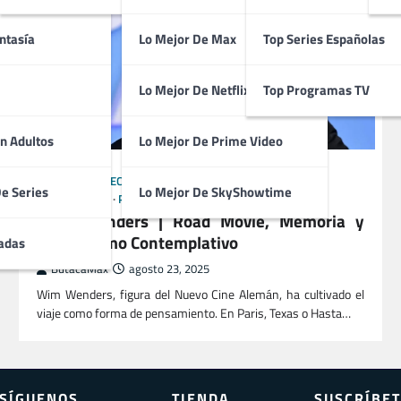
ntasía
Lo Mejor De Max
Top Series Españolas
Lo Mejor De Netflix
Top Programas TV
n Adultos
Lo Mejor De Prime Video
ACTORES
DIRECTORES
FOTÓGRAFOS
GUIONISTAS
De Series
Lo Mejor De SkyShowtime
MONTADORES
PRODUCTORES
TÉCNICOS
Wim Wenders | Road Movie, Memoria y
Humanismo Contemplativo
adas
ButacaMax
agosto 23, 2025
Wim Wenders, figura del Nuevo Cine Alemán, ha cultivado el
viaje como forma de pensamiento. En Paris, Texas o Hasta…
SÍGUENOS
TIENDA
SUSCRÍBET