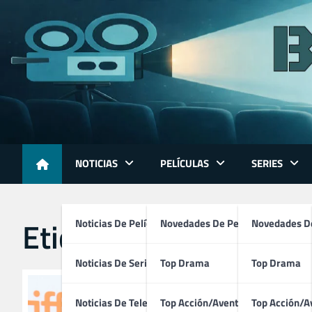
Skip
to
content
NOTICIAS
PELÍCULAS
SERIES
Etiqueta:
deutscher fi
Noticias De Películas
Novedades De Películas
Novedades De
Noticias De Series
Top Drama
Top Drama
Noticias De Televisión
Top Acción/Aventura
Top Acción/A