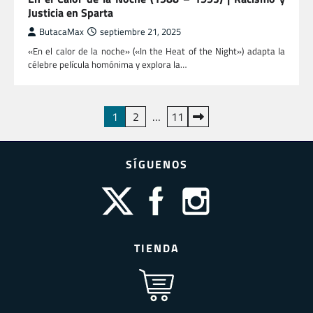
Justicia en Sparta
ButacaMax
septiembre 21, 2025
«En el calor de la noche» («In the Heat of the Night») adapta la
célebre película homónima y explora la…
Paginación
1
2
…
11
de
entradas
SÍGUENOS
TIENDA