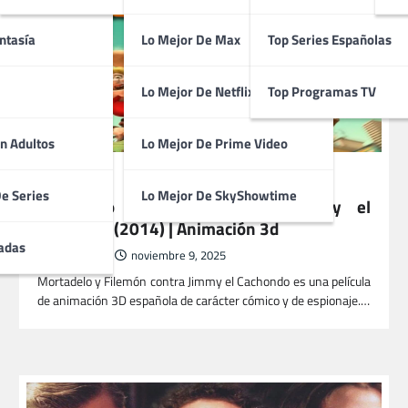
ntasía
Lo Mejor De Max
Top Series Españolas
Lo Mejor De Netflix
Top Programas TV
n Adultos
Lo Mejor De Prime Video
PELÍCULAS
De Series
Lo Mejor De SkyShowtime
Mortadelo y Filemón Contra Jimmy el
Cachondo (2014) | Animación 3d
adas
ButacaMax
noviembre 9, 2025
Mortadelo y Filemón contra Jimmy el Cachondo es una película
de animación 3D española de carácter cómico y de espionaje.…