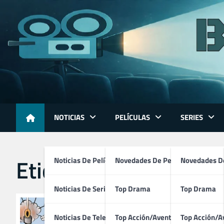
Skip
to
content
NOTICIAS
PELÍCULAS
SERIES
Etiqueta:
espionaje
Noticias De Películas
Novedades De Películas
Novedades De
Noticias De Series
Top Drama
Top Drama
Noticias De Televisión
Top Acción/Aventura
Top Acción/A