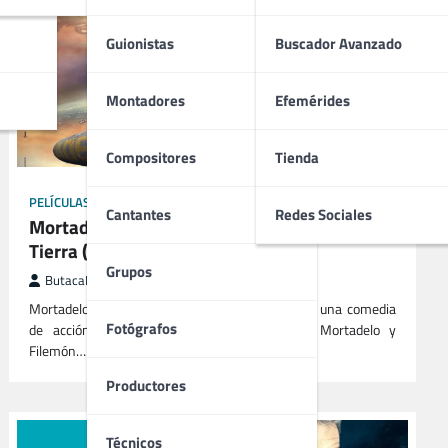
Guionistas
Buscador Avanzado
Montadores
Efemérides
Compositores
Tienda
PELÍCULAS
Cantantes
Redes Sociales
Mortadelo y Filemón. Misión: Salvar la
Tierra (2008) | Comedia Familiar
Grupos
ButacaMax
noviembre 9, 2025
Mortadelo y Filemón. Misión: Salvar la Tierra es una comedia
Fotógrafos
de acción y ciencia ficción española donde Mortadelo y
Filemón…
Productores
Técnicos