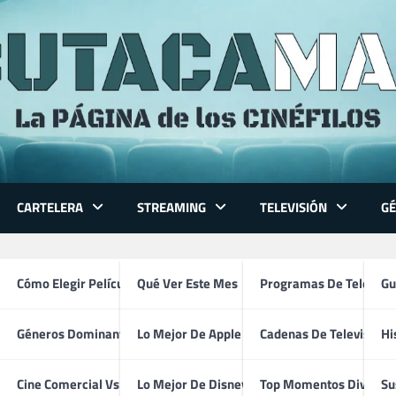
CARTELERA
STREAMING
TELEVISIÓN
G
 Series
Cómo Elegir Película
Qué Ver Este Mes
Programas De Televisi
Gu
Géneros Dominantes
Lo Mejor De Apple TV
Cadenas De Televisión
Hi
ventura
Cine Comercial Vs Autor
Lo Mejor De Disney+
Top Momentos Divertid
Su