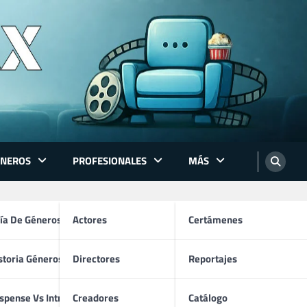
ÉNEROS
PROFESIONALES
MÁS
ón
ía De Géneros
Actores
Certámenes
storia Géneros TV
Directores
Reportajes
os
spense Vs Intriga
Creadores
Catálogo