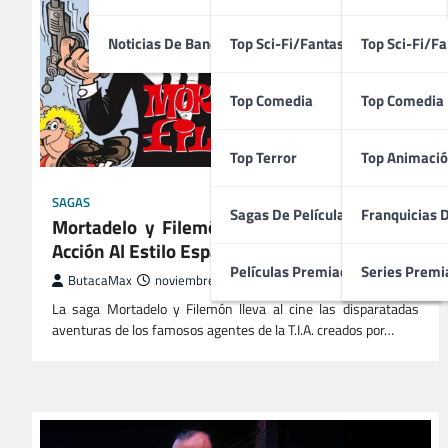
Noticias De Bandas Sonoras
Top Sci-Fi/Fantasía
Top Sci-Fi/Fa
Top Comedia
Top Comedia
Top Terror
Top Animació
SAGAS
Sagas De Películas
Franquicias 
Mortadelo y Filemón | Espionaje, Humor y
Acción Al Estilo Español
Películas Premiadas
Series Premi
ButacaMax
noviembre 9, 2025
La saga Mortadelo y Filemón lleva al cine las disparatadas
aventuras de los famosos agentes de la T.I.A. creados por…