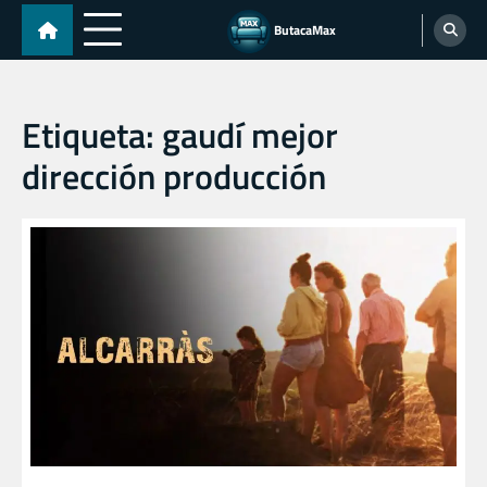
Skip
ButacaMax
to
content
Etiqueta:
gaudí mejor
dirección producción