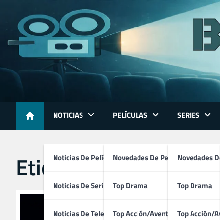
Skip
to
content
NOTICIAS
PELÍCULAS
SERIES
Etiqueta:
genie mejor 
Noticias De Películas
Novedades De Películas
Novedades De
Noticias De Series
Top Drama
Top Drama
Noticias De Televisión
Top Acción/Aventura
Top Acción/A