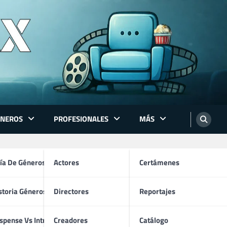
ÉNEROS
PROFESIONALES
MÁS
ón
ía De Géneros
Actores
Certámenes
storia Géneros TV
Directores
Reportajes
os
spense Vs Intriga
Creadores
Catálogo