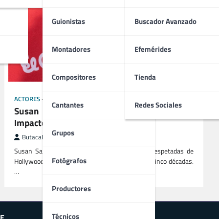
Guionistas
Buscador Avanzado
Montadores
Efemérides
Compositores
Tienda
ACTORES
PRODUCTORES
Cantantes
Redes Sociales
Susan Sarandon | Biografía, Cine y su
Impacto en la Industria del Cine
Grupos
ButacaMax
marzo 19, 2025
Susan Sarandon es una de las actrices más respetadas de
Fotógrafos
Hollywood, con una carrera que abarca más de cinco décadas.
…
Productores
Técnicos
E