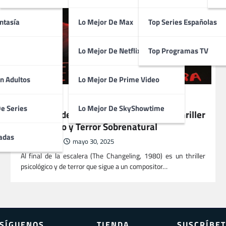
ntasía
Lo Mejor De Max
Top Series Españolas
Lo Mejor De Netflix
Top Programas TV
n Adultos
Lo Mejor De Prime Video
PELÍCULAS
De Series
Lo Mejor De SkyShowtime
Al Final de la Escalera (1980) | Thriller
Psicológico y Terror Sobrenatural
adas
ButacaMax
mayo 30, 2025
Al final de la escalera (The Changeling, 1980) es un thriller
psicológico y de terror que sigue a un compositor…
SÍGUENOS
TIENDA
SUSCRÍBET