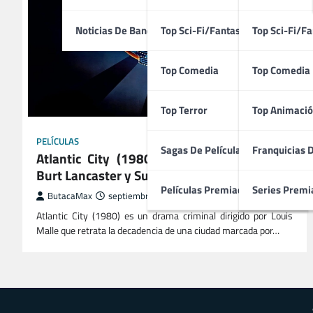
Noticias De Bandas Sonoras
Top Sci-Fi/Fantasía
Top Sci-Fi/Fa
Top Comedia
Top Comedia
Top Terror
Top Animació
PELÍCULAS
Sagas De Películas
Franquicias 
Atlantic City (1980) | Drama Criminal con
Burt Lancaster y Susan Sarandon
Películas Premiadas
Series Premi
ButacaMax
septiembre 30, 2025
Atlantic City (1980) es un drama criminal dirigido por Louis
Malle que retrata la decadencia de una ciudad marcada por…