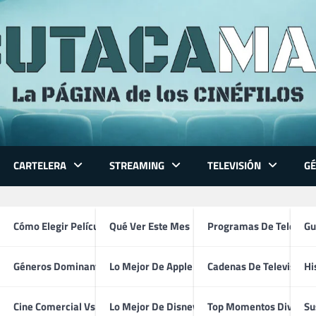
CARTELERA
STREAMING
TELEVISIÓN
G
actriz extranjera
 Series
Cómo Elegir Película
Qué Ver Este Mes
Programas De Televisi
Gu
Géneros Dominantes
Lo Mejor De Apple TV
Cadenas De Televisión
Hi
ventura
Cine Comercial Vs Autor
Lo Mejor De Disney+
Top Momentos Divertid
Su