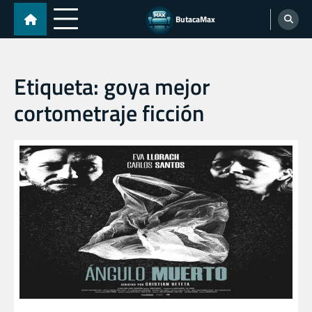
Skip
ButacaMax
to
content
Etiqueta:
goya mejor
cortometraje ficción