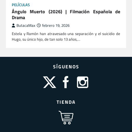
PELÍCULAS
Ángulo Muerto (2026) | Filmación Española de
Drama
ButacaMax
febrero 19, 2026
Estela y Ramón han atravesado una separación y el suicidio de
Hugo, su único hijo, de tan solo 13 años,…
SÍGUENOS
TIENDA