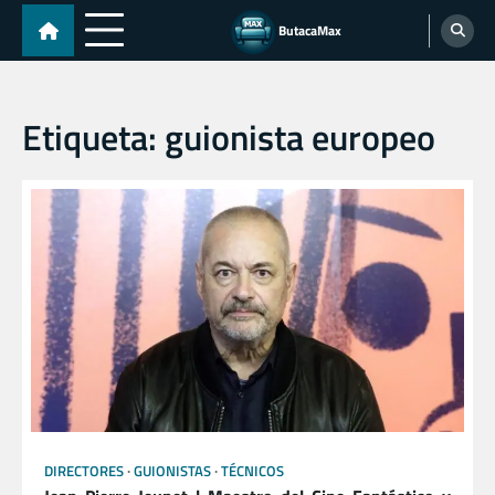
Skip
ButacaMax
to
content
Etiqueta:
guionista europeo
DIRECTORES
GUIONISTAS
TÉCNICOS