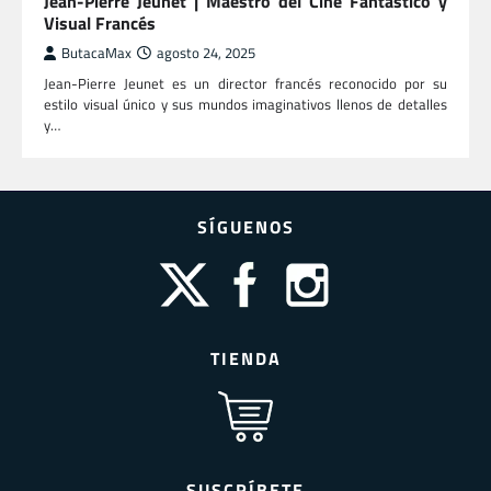
Jean-Pierre Jeunet | Maestro del Cine Fantástico y
Visual Francés
ButacaMax
agosto 24, 2025
Jean-Pierre Jeunet es un director francés reconocido por su
estilo visual único y sus mundos imaginativos llenos de detalles
y…
SÍGUENOS
TIENDA
SUSCRÍBETE