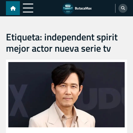
Skip
ButacaMax
to
content
Etiqueta:
independent spirit
mejor actor nueva serie tv