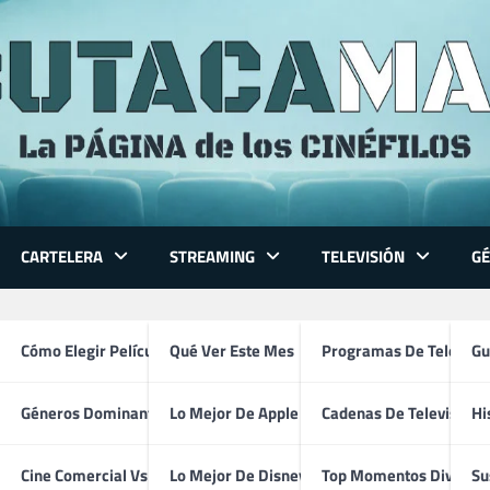
CARTELERA
STREAMING
TELEVISIÓN
G
 spirit mejor actor
 Series
Cómo Elegir Película
Qué Ver Este Mes
Programas De Televisi
Gu
Géneros Dominantes
Lo Mejor De Apple TV
Cadenas De Televisión
Hi
ventura
Cine Comercial Vs Autor
Lo Mejor De Disney+
Top Momentos Divertid
Su