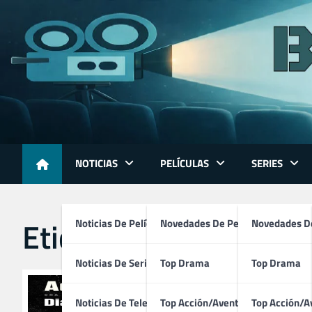
Skip
to
content
NOTICIAS
PELÍCULAS
SERIES
Etiqueta:
independent
Noticias De Películas
Novedades De Películas
Novedades De
Noticias De Series
Top Drama
Top Drama
Noticias De Televisión
Top Acción/Aventura
Top Acción/A