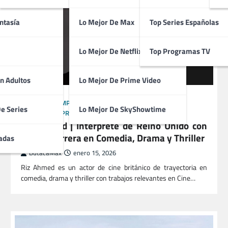
ntasía
Lo Mejor De Max
Top Series Españolas
Lo Mejor De Netflix
Top Programas TV
n Adultos
Lo Mejor De Prime Video
ACTORES
COMPOSITORES
CREADORES
DIRECTORES
De Series
Lo Mejor De SkyShowtime
GUIONISTAS
PRODUCTORES
TÉCNICOS
Riz Ahmed | Intérprete de Reino Unido con
amplia carrera en Comedia, Drama y Thriller
adas
ButacaMax
enero 15, 2026
Riz Ahmed es un actor de cine británico de trayectoria en
comedia, drama y thriller con trabajos relevantes en Cine…