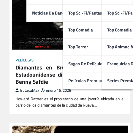
Noticias De Bandas Sonoras
Top Sci-Fi/Fantasía
Top Sci-Fi/Fa
Top Comedia
Top Comedia
Top Terror
Top Animació
PELÍCULAS
Sagas De Películas
Franquicias 
Diamantes en Bruto (2019) | Filmación
Estadounidense dirigida por Josh Safdie y
Benny Safdie
Películas Premiadas
Series Premi
ButacaMax
enero 16, 2026
Howard Ratner es el propietario de una joyería ubicada en el
barrio de los diamantes de la ciudad de Nueva…