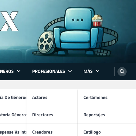
ÉNEROS
PROFESIONALES
MÁS
ón
ía De Géneros
Actores
Certámenes
storia Géneros TV
Directores
Reportajes
os
spense Vs Intriga
Creadores
Catálogo