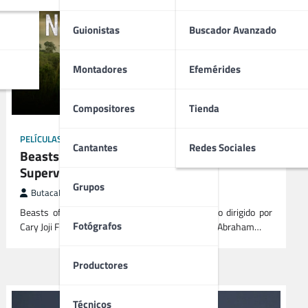
Guionistas
Buscador Avanzado
Montadores
Efemérides
Compositores
Tienda
PELÍCULAS
Cantantes
Redes Sociales
Beasts of No Nation (2015) | Drama Bélico y
Supervivencia en Guerra Infantil
Grupos
ButacaMax
octubre 28, 2025
Beasts of No Nation (2015) es un drama bélico dirigido por
Fotógrafos
Cary Joji Fukunaga y protagonizado por Idris Elba, Abraham…
Productores
Técnicos