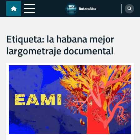
Skip
ButacaMax
to
content
Etiqueta:
la habana mejor
largometraje documental