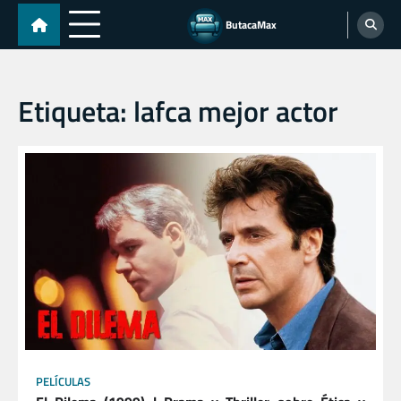
Skip
ButacaMax
to
content
Etiqueta:
lafca mejor actor
PELÍCULAS