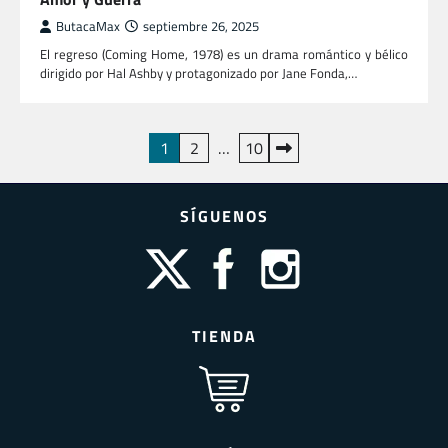
ButacaMax
septiembre 26, 2025
El regreso (Coming Home, 1978) es un drama romántico y bélico
dirigido por Hal Ashby y protagonizado por Jane Fonda,…
Paginación
1
2
…
10
de
entradas
SÍGUENOS
TIENDA