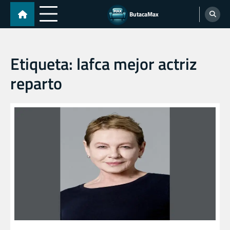
Skip
ButacaMax
to
content
Etiqueta:
lafca mejor actriz
reparto