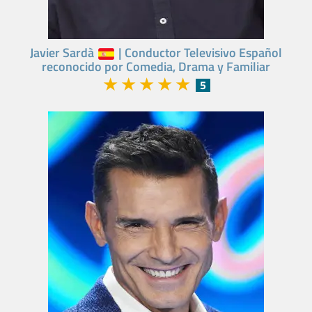
Javier Sardà
| Conductor Televisivo Español
reconocido por Comedia, Drama y Familiar
★
★
★
★
★
5