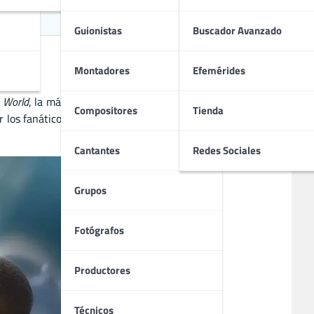
Guionistas
Buscador Avanzado
Montadores
Efemérides
 World
, la más reciente entrega de la icónica franquicia. La
Compositores
Tienda
los fanáticos y la crítica, consolidándose como uno de los
Cantantes
Redes Sociales
Grupos
Fotógrafos
Productores
Técnicos