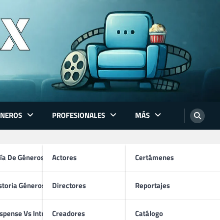
ÉNEROS
PROFESIONALES
MÁS
ón
ía De Géneros
Actores
Certámenes
storia Géneros TV
Directores
Reportajes
’ Arrasa
os
spense Vs Intriga
Creadores
Catálogo