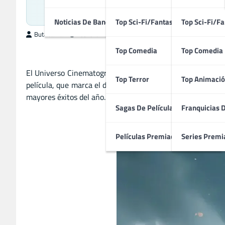
Noticias De Bandas Sonoras
Top Sci-Fi/Fantasía
Top Sci-Fi/Fa
ButacaMax
febrero 23, 2025
Top Comedia
Top Comedia
El Universo Cinematográfico de Marvel (UCM) ha vuelto a a
Top Terror
Top Animació
película, que marca el debut de Sam Wilson como el nuevo 
mayores éxitos del año.
Sagas De Películas
Franquicias 
Películas Premiadas
Series Premi