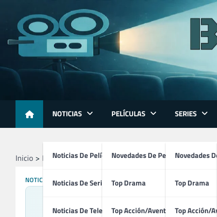
Skip
to
content
NOTICIAS
PELÍCULAS
SERIES
Noticias De Películas
Novedades De Películas
Novedades De
Inicio
Noticias
‘Capitán América: Brave New World’ Arras
NOTICIAS
Noticias De Series
Top Drama
Top Drama
‘Capitá
Noticias De Televisión
Top Acción/Aventura
Top Acción/A