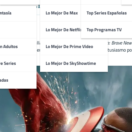
Lidera la Taquilla
ntasía
Lo Mejor De Max
Top Series Españolas
Lo Mejor De Netflix
Top Programas TV
rrasar en la taquilla con el estreno de
Capitán América: Brave New
n Adultos
Lo Mejor De Prime Video
Capitán América en solitario, ha sido recibida con entusiasmo por 
De Series
Lo Mejor De SkyShowtime
adas