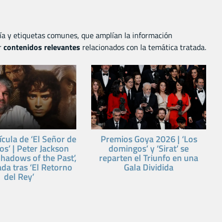
ía y etiquetas comunes, que amplían la información
r
contenidos relevantes
relacionados con la temática tratada.
cula de ‘El Señor de
Premios Goya 2026 | ‘Los
los’ | Peter Jackson
domingos’ y ‘Sirat’ se
hadows of the Past’,
reparten el Triunfo en una
da tras ‘El Retorno
Gala Dividida
del Rey’