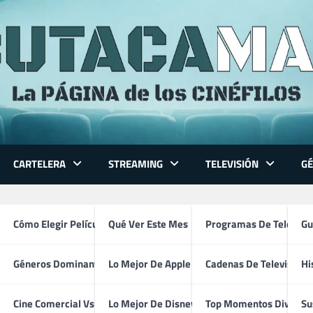
CARTELERA
STREAMING
TELEVISIÓN
G
 Series
Cómo Elegir Película
Qué Ver Este Mes
Programas De Televisi
Gu
a
Géneros Dominantes
Lo Mejor De Apple TV
Cadenas De Televisión
Hi
n América: Brave New World
ventura
Cine Comercial Vs Autor
Lo Mejor De Disney+
Top Momentos Divertid
Su