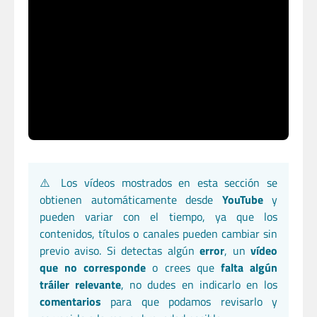
⚠️ Los vídeos mostrados en esta sección se
obtienen automáticamente desde
YouTube
y
pueden variar con el tiempo, ya que los
contenidos, títulos o canales pueden cambiar sin
previo aviso. Si detectas algún
error
, un
vídeo
que no corresponde
o crees que
falta algún
tráiler relevante
, no dudes en indicarlo en los
comentarios
para que podamos revisarlo y