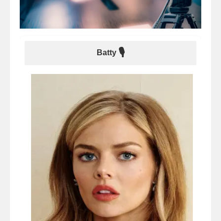
🎙
Batty