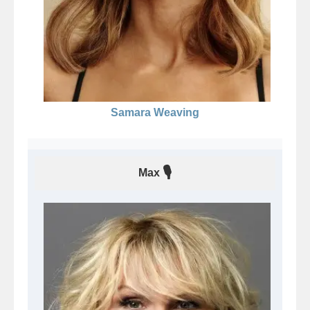
Samara Weaving
🎙
Max