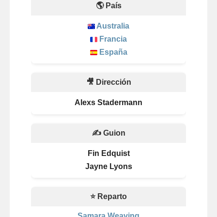
🌎 País
Australia
Francia
España
🎥 Dirección
Alexs Stadermann
✍️ Guion
Fin Edquist
Jayne Lyons
⭐ Reparto
Samara Weaving