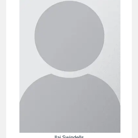
Ilai Swindells