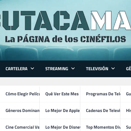
CARTELERA
STREAMING
TELEVISIÓN
G
 Series
Cómo Elegir Película
Qué Ver Este Mes
Programas De Televisi
Gu
Géneros Dominantes
Lo Mejor De Apple TV
Cadenas De Televisión
Hi
72 Horas (2026)
ventura
Cine Comercial Vs Autor
Lo Mejor De Disney+
Top Momentos Divertid
Su