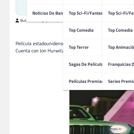
Pelícu
Noticias De Bandas Sonoras
Top Sci-Fi/Fantasía
Top Sci-Fi/Fa
ButacaMax
junio 4, 2026
Top Comedia
Top Comedia
Película estadounidense de comedia protagonizada por Kev
Top Terror
Top Animació
Cuenta con Jon Hurwitz, Hayden Schlossberg, Josh Heald, 
Sagas De Películas
Franquicias 
Películas Premiadas
Series Premi