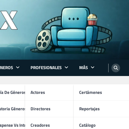
ÉNEROS
PROFESIONALES
MÁS
ón
ía De Géneros
Actores
Certámenes
storia Géneros TV
Directores
Reportajes
os
spense Vs Intriga
Creadores
Catálogo