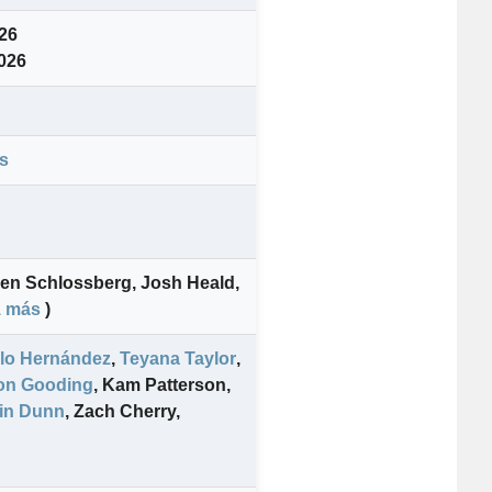
026
2026
s
en Schlossberg
,
Josh Heald
,
1 más
)
llo Hernández
,
Teyana Taylor
,
on Gooding
,
Kam Patterson
,
in Dunn
,
Zach Cherry
,