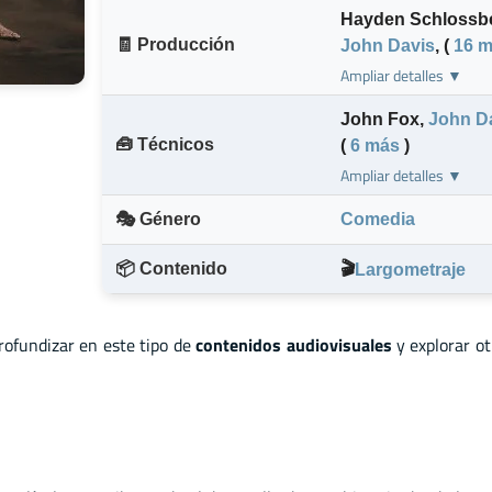
Hayden Schlossb
🧾 Producción
John Davis
,
(
16 
Ampliar detalles ▼
John Fox
,
John D
🧰 Técnicos
(
6 más
)
Ampliar detalles ▼
🎭 Género
Comedia
📦 Contenido
🎬
Largometraje
profundizar en este tipo de
contenidos audiovisuales
y explorar o