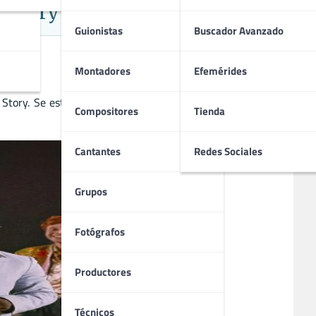
m Story
Guionistas
Buscador Avanzado
Montadores
Efemérides
Story. Se estrenó a nivel mundial el 24 de julio de 2026.
Compositores
Tienda
Cantantes
Redes Sociales
Grupos
Fotógrafos
Productores
Técnicos