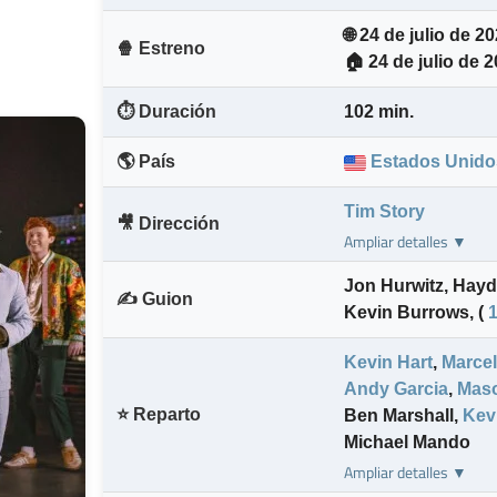
🌐 24 de julio de 2
🍿 Estreno
🏠 24 de julio de 
⏱️ Duración
102 min.
🌎 País
Estados Unido
Tim Story
🎥 Dirección
Ampliar detalles ▼
Jon Hurwitz
,
Hayd
✍️ Guion
Kevin Burrows
,
(
Kevin Hart
,
Marce
Andy Garcia
,
Mas
⭐ Reparto
Ben Marshall
,
Kev
Michael Mando
Ampliar detalles ▼