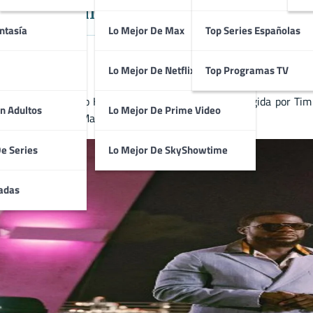
la Estadounidense dirigida por Ti
ntasía
Lo Mejor De Max
Top Series Españolas
Lo Mejor De Netflix
Top Programas TV
in Hart, Marcello Hernández y Teyana Taylor y dirigida por Tim 
n Adultos
Lo Mejor De Prime Video
Kevin Burrows y Matt Mider en el guion.
De Series
Lo Mejor De SkyShowtime
adas