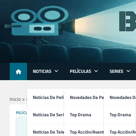
Skip
to
content
NOTICIAS
PELÍCULAS
SERIES
Noticias De Películas
Novedades De Películas
Novedades De
Inicio
Películas
72 Horas (2026)
PELÍCULAS
Noticias De Series
Top Drama
Top Drama
Noticias De Televisión
Top Acción/Aventura
Top Acción/A