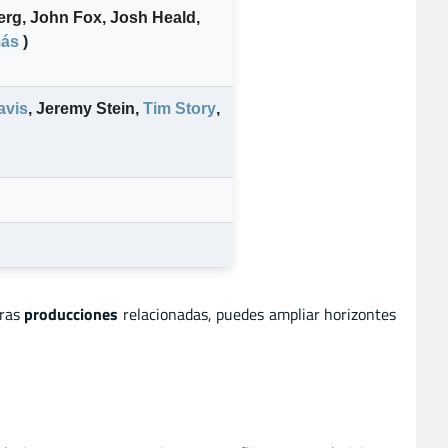
erg
,
John Fox
,
Josh Heald
,
más
)
avis
,
Jeremy Stein
,
Tim Story
,
tras
producciones
relacionadas, puedes ampliar horizontes