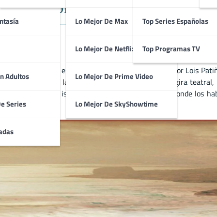
so-Español inspirado en ‘La tempe
ntasía
Lo Mejor De Max
Top Series Españolas
Lo Mejor De Netflix
Top Programas TV
mental
coproducida entre Portugal y España, dirigida por
Lois Pati
n Adultos
Lo Mejor De Prime Video
a actriz que viaja a las Azores para participar en una gira teatral,
zado y que toda la isla funciona como un escenario donde los ha
De Series
Lo Mejor De SkyShowtime
ficción y realidad.
adas