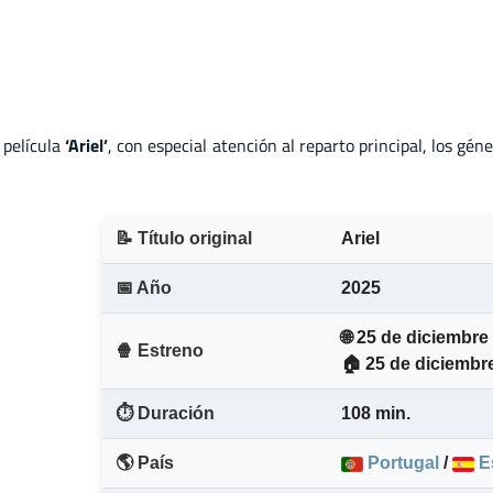
 película
‘Ariel’
, con especial atención al reparto principal, los gén
📝 Título original
Ariel
📅 Año
2025
🌐 25 de diciembre
🍿 Estreno
🏠 25 de diciembr
⏱️ Duración
108 min.
🌎 País
Portugal
/
E