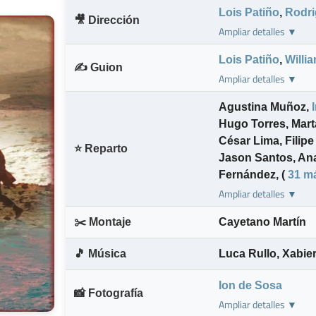
Lois Patiño
,
Rodri
🎥 Dirección
Ampliar detalles ▼
Lois Patiño
,
Willi
✍️ Guion
Ampliar detalles ▼
Agustina Muñoz
,
Hugo Torres
,
Mart
César Lima
,
Filipe
⭐ Reparto
Jason Santos
,
Ana
Fernández
,
(
31 m
Ampliar detalles ▼
✂️ Montaje
Cayetano Martín
🎵 Música
Luca Rullo
,
Xabier
Ion de Sosa
📸 Fotografía
Ampliar detalles ▼