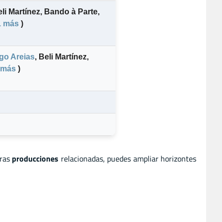
li Martínez
,
Bando à Parte
,
1 más
)
go Areias
,
Beli Martínez
,
 más
)
tras
producciones
relacionadas, puedes ampliar horizontes