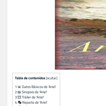
Tabla de contenidos
[
ocultar
]
1
📊 Datos Básicos de ‘Ariel’
2
📖 Sinopsis de ‘Ariel’
3
🎞️ Tráiler de ‘Ariel’
4
🎭 Reparto de ‘Ariel’