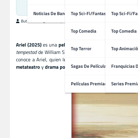
Drama Fantástico Lu
Noticias De Bandas Sonoras
Top Sci-Fi/Fantasía
Top Sci-Fi/Fa
ButacaMax
enero 8, 2026
Top Comedia
Top Comedia
Ariel (2025)
es una
película de drama fantástico experi
Top Terror
Top Animació
tempestad
de
William Shakespeare
, la historia sigue a un
conoce a Ariel, quien le revela que la obra ya ha comen
Sagas De Películas
Franquicias 
metateatro
y
drama poético
, explorando los límites entre 
Películas Premiadas
Series Premi