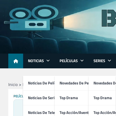
Skip
to
content
NOTICIAS
PELÍCULAS
SERIES
Noticias De Películas
Novedades De Películas
Novedades De
Inicio
Películas
Ariel (2025)
PELÍCULAS
Noticias De Series
Top Drama
Top Drama
Noticias De Televisión
Top Acción/Aventura
Top Acción/A