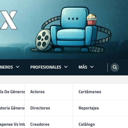
ÉNEROS
PROFESIONALES
MÁS
ón
ía De Géneros
Actores
Certámenes
storia Géneros TV
Directores
Reportajes
os
spense Vs Intriga
Creadores
Catálogo