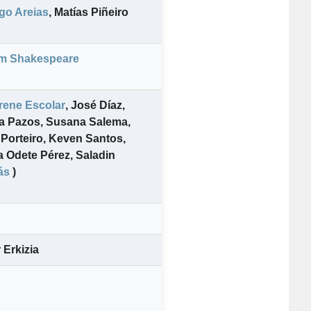
go Areias
,
Matías Piñeiro
am Shakespeare
Irene Escolar
,
José Díaz
,
a Pazos
,
Susana Salema
,
 Porteiro
,
Keven Santos
,
 Odete Pérez
,
Saladin
ás
)
 Erkizia