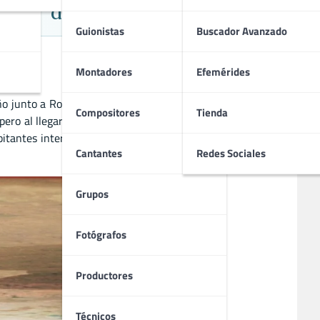
stad’ de Shakespeare
Guionistas
Buscador Avanzado
Montadores
Efemérides
ño
junto a Rodrigo Areias y Matías Piñeiro. Inspirada en
La
Compositores
Tienda
 pero al llegar no encuentra a la compañía ni el teatro. Allí
bitantes interpretan personajes. El film combina
fantasía
,
Cantantes
Redes Sociales
Grupos
Fotógrafos
Productores
Técnicos