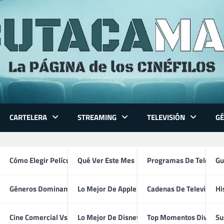
CARTELERA
STREAMING
TELEVISIÓN
G
 Series
Cómo Elegir Película
Qué Ver Este Mes
Programas De Televisi
Gu
Géneros Dominantes
Lo Mejor De Apple TV
Cadenas De Televisión
Hi
Ariel (2025)
ventura
Cine Comercial Vs Autor
Lo Mejor De Disney+
Top Momentos Divertid
Su