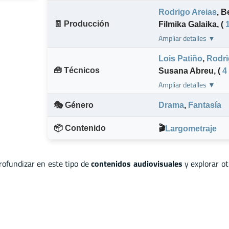
Rodrigo Areias
,
Be
🧾 Producción
Filmika Galaika
,
(
Ampliar detalles ▼
Lois Patiño
,
Rodri
🧰 Técnicos
Susana Abreu
,
(
4
Ampliar detalles ▼
🎭 Género
Drama
,
Fantasía
📦 Contenido
🎬
Largometraje
profundizar en este tipo de
contenidos audiovisuales
y explorar o