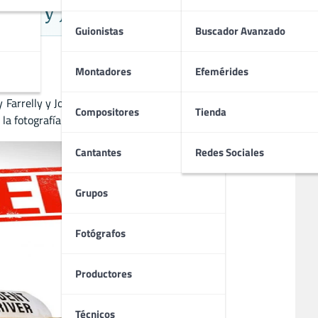
elly y Jonas Pate
Guionistas
Buscador Avanzado
Montadores
Efemérides
Farrelly y Jonas Pate. Se estrenó a nivel mundial el 14 de
Compositores
Tienda
 la fotografía respectivamente.
Cantantes
Redes Sociales
Grupos
Fotógrafos
Productores
Técnicos