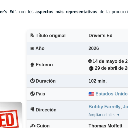
ver’s Ed’
, con los
aspectos más representativos
de la producció
📝 Título original
Driver’s Ed
📅 Año
2026
🌐 14 de mayo de 
🍿 Estreno
🏠 29 de abril de 
⏱️ Duración
102 min.
🌎 País
Estados Unido
Bobby Farrelly
,
Jo
🎥 Dirección
Ampliar detalles ▼
✍️ Guion
Thomas Moffett