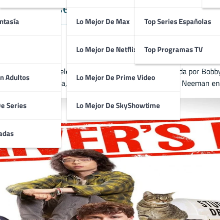
ounidense dirigida por Bobby Farr
ntasía
Lo Mejor De Max
Top Series Españolas
Lo Mejor De Netflix
Top Programas TV
Nivola, Sophie Telegadis y Mohana Krishnan y dirigida por Bobby 
n Adultos
Lo Mejor De Prime Video
Frizzell en la música, Thomas Moffett en el guion y Itai Neeman en
De Series
Lo Mejor De SkyShowtime
adas