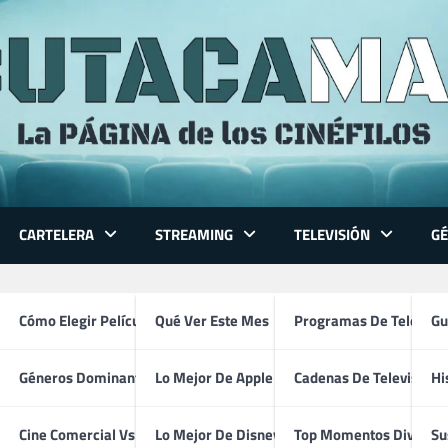
CARTELERA
STREAMING
TELEVISIÓN
G
 Series
Cómo Elegir Película
Qué Ver Este Mes
Programas De Televisi
Gu
Géneros Dominantes
Lo Mejor De Apple TV
Cadenas De Televisión
Hi
Driver’s Ed (2026)
ventura
Cine Comercial Vs Autor
Lo Mejor De Disney+
Top Momentos Divertid
Su