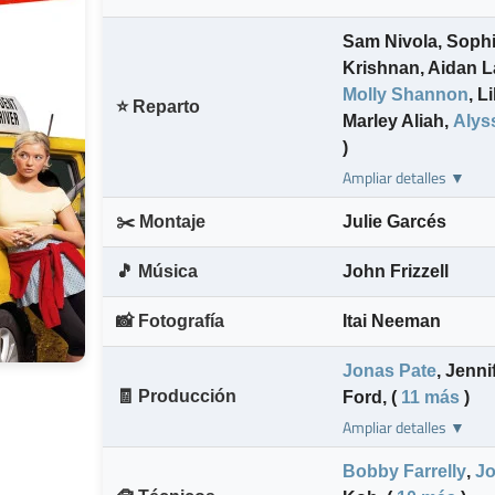
Sam Nivola
,
Sophi
Krishnan
,
Aidan L
Molly Shannon
,
Li
⭐ Reparto
Marley Aliah
,
Alys
)
Ampliar detalles ▼
✂️ Montaje
Julie Garcés
🎵 Música
John Frizzell
📸 Fotografía
Itai Neeman
Jonas Pate
,
Jenni
🧾 Producción
Ford
,
(
11 más
)
Ampliar detalles ▼
Bobby Farrelly
,
Jo