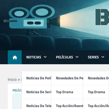
Skip
to
content
NOTICIAS
PELÍCULAS
SERIES
Noticias De Películas
Novedades De Películas
Novedades De
Inicio
Películas
Driver’s Ed (2026)
PELÍCULAS
Noticias De Series
Top Drama
Top Drama
Noticias De Televisión
Top Acción/Aventura
Top Acción/A