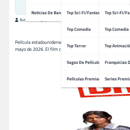
Producción Estad
Noticias De Bandas Sonoras
Top Sci-Fi/Fantasía
Top Sci-Fi/Fa
ButacaMax
junio 1, 2026
Top Comedia
Top Comedia
Película estadounidense de comedia protagonizada por Sam 
Top Terror
Top Animació
mayo de 2026. El film cuenta con la participación de John 
Sagas De Películas
Franquicias 
Películas Premiadas
Series Premi