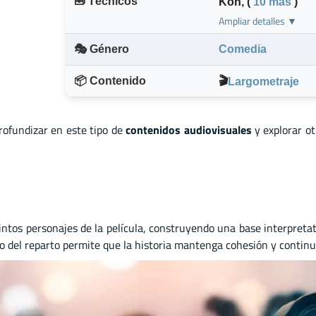
🧰 Técnicos
Koh
,
(
10 más
)
Ampliar detalles ▼
🎭 Género
Comedia
📦 Contenido
🎬
Largometraje
profundizar en este tipo de
contenidos audiovisuales
y explorar o
intos personajes de la película, construyendo una base interpretat
bajo del reparto permite que la historia mantenga cohesión y contin