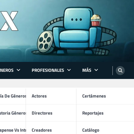
ÉNEROS
PROFESIONALES
MÁS
ón
ía De Géneros
Actores
Certámenes
storia Géneros TV
Directores
Reportajes
os
spense Vs Intriga
Creadores
Catálogo