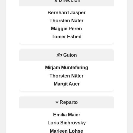
🎥 Dirección
Bernhard Jasper
Thorsten Näter
Maggie Peren
Tomer Eshed
✍️ Guion
Mirjam Müntefering
Thorsten Näter
Margit Auer
⭐ Reparto
Emilia Maier
Loris Sichrovsky
Marleen Lohse