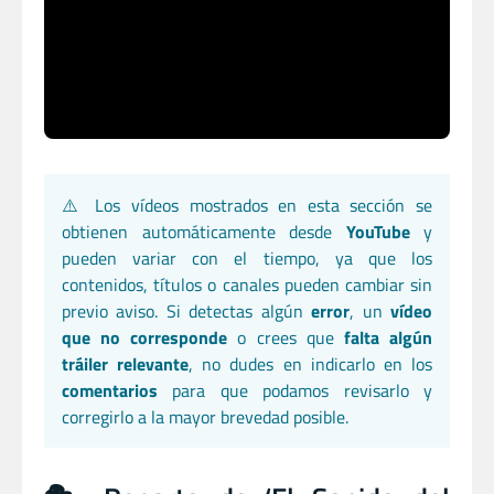
⚠️ Los vídeos mostrados en esta sección se
obtienen automáticamente desde
YouTube
y
pueden variar con el tiempo, ya que los
contenidos, títulos o canales pueden cambiar sin
previo aviso. Si detectas algún
error
, un
vídeo
que no corresponde
o crees que
falta algún
tráiler relevante
, no dudes en indicarlo en los
comentarios
para que podamos revisarlo y
corregirlo a la mayor brevedad posible.