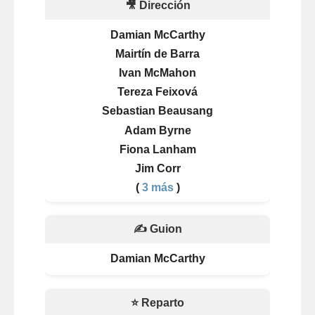
🎥 Dirección
Damian McCarthy
Mairtín de Barra
Ivan McMahon
Tereza Feixová
Sebastian Beausang
Adam Byrne
Fiona Lanham
Jim Corr
(
3 más
)
✍️ Guion
Damian McCarthy
⭐ Reparto