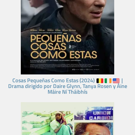
Cosas Pequeñas Como Estas (2024)
|
Drama dirigido por Daire Glynn, Tanya Rosen y Áine
Máire Ní Tháibhís