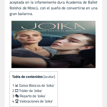
aceptada en la infamemente dura Academia de Ballet
Bolshoi de Moscú, con el sueño de convertirse en una
gran bailarina.
Tabla de contenidos
[
ocultar
]
1
📊 Datos Básicos de ‘Joika’
2
🎞️ Tráiler de ‘Joika’
3
🎭 Reparto de ‘Joika’
4
🏆 Valoraciones de ‘Joika’