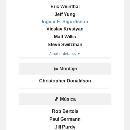
Eric Weinthal
Jeff Yung
Ingvar E. Sigurðsson
Vieslav Krystyan
Matt Willis
Steve Switzman
Ampliar detalles ▼
✂️ Montaje
Christopher Donaldson
🎵 Música
Rob Bertola
Paul Germann
Jill Purdy