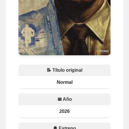
📝 Título original
Normal
📅 Año
2026
🍿 Estreno