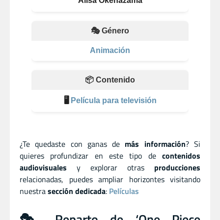
Alisa Okehazama
🎭 Género
Animación
📦 Contenido
🖥️
Película para televisión
¿Te quedaste con ganas de
más información
? Si
quieres profundizar en este tipo de
contenidos
audiovisuales
y explorar otras
producciones
relacionadas, puedes ampliar horizontes visitando
nuestra
sección dedicada
:
Películas
🎭 Reparto de ‘One Piece