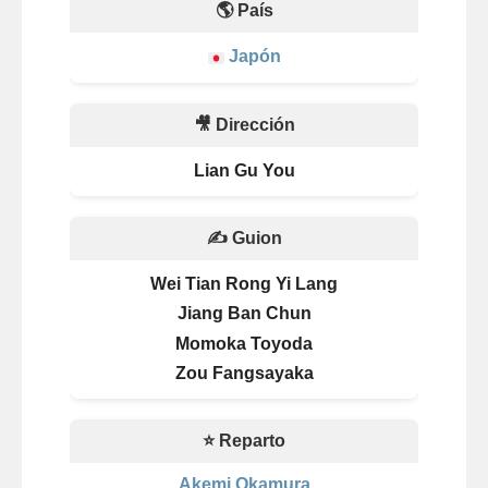
🌎 País
Japón
🎥 Dirección
Lian Gu You
✍️ Guion
Wei Tian Rong Yi Lang
Jiang Ban Chun
Momoka Toyoda
Zou Fangsayaka
⭐ Reparto
Akemi Okamura