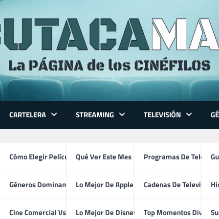
CARTELERA
STREAMING
TELEVISIÓN
G
 Series
Cómo Elegir Película
Qué Ver Este Mes
Programas De Televisi
Gu
Géneros Dominantes
Lo Mejor De Apple TV
Cadenas De Televisión
Hi
Pabostría (1981)
ventura
Cine Comercial Vs Autor
Lo Mejor De Disney+
Top Momentos Divertid
Su