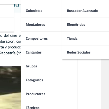
ntidad y Juego Narrativo
Guionistas
Buscador Avanzado
Montadores
Efemérides
ro del cine experimental de su época, explorando formas
Compositores
Tienda
duración, construye un discurso visual donde la identidad,
rte
y producción de
Chiribito Films
, el cortometraje cuenta
Cantantes
Redes Sociales
Pabostría (1981)
destaca como una pieza breve y singular
Grupos
Fotógrafos
Productores
Técnicos