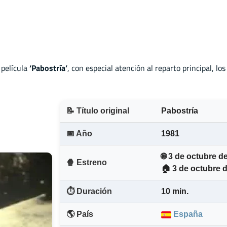
 película
‘Pabostría’
, con especial atención al reparto principal, lo
📝 Título original
Pabostría
📅 Año
1981
🌐 3 de octubre d
🍿 Estreno
🏠 3 de octubre 
⏱️ Duración
10 min.
🌎 País
España