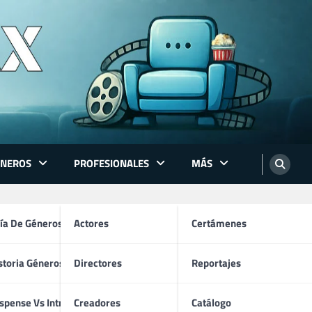
ÉNEROS
PROFESIONALES
MÁS
ón
ía De Géneros
Actores
Certámenes
storia Géneros TV
Directores
Reportajes
os
spense Vs Intriga
Creadores
Catálogo