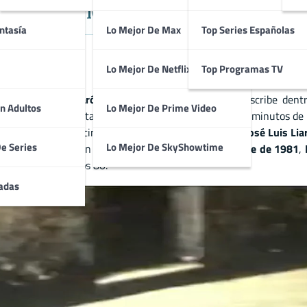
 Experimental sobre Estética, Ide
ntasía
Lo Mejor De Max
Top Series Españolas
Lo Mejor De Netflix
Top Programas TV
o por
Carlos Pomarón
y
Juanjo Lombarte
, que se inscribe dent
n Adultos
Lo Mejor De Prime Video
cada por la libertad creativa. La obra, de apenas 10 minutos de 
 en parte del juego cinematográfico. Con fotografía de
José Luis Lia
De Series
Lo Mejor De SkyShowtime
anjo Lombarte
. Con estreno en España el
3 de octubre de 1981
,
mienzos de los años 80.
adas