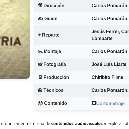
🎥 Dirección
Carlos Pomarón
,
✍️ Guion
Carlos Pomarón
,
Jesús Ferrer
,
Car
⭐ Reparto
Lombarte
✂️ Montaje
Carlos Pomarón
📸 Fotografía
José Luis Liarte
🧾 Producción
Chiribito Films
🧰 Técnicos
Carlos Pomarón
,
📦 Contenido
🎞️
Cortometraje
profundizar en este tipo de
contenidos audiovisuales
y explorar o