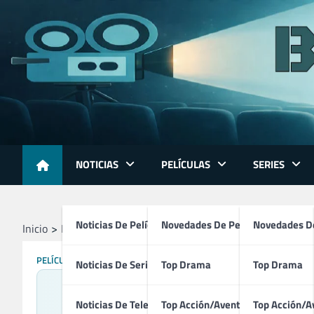
Skip
to
content
NOTICIAS
PELÍCULAS
SERIES
Noticias De Películas
Novedades De Películas
Novedades De
Inicio
Películas
Pabostría (1981)
PELÍCULAS
Noticias De Series
Top Drama
Top Drama
Noticias De Televisión
Top Acción/Aventura
Top Acción/A