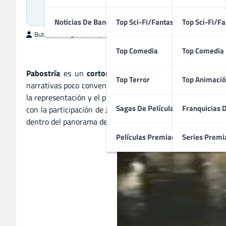
Un Cortometraje Español
Noticias De Bandas Sonoras
Top Sci-Fi/Fantasía
Top Sci-Fi/Fa
ButacaMax
enero 8, 2026
Top Comedia
Top Comedia
Pabostría
es un
cortometraje español de 1981
dirigid
Top Terror
Top Animació
narrativas poco convencionales y una puesta en escena mar
la representación y el propio acto de filmar se convierten
Sagas De Películas
Franquicias 
con la participación de
Jesús Ferrer
,
Carlos Pomarón
y
Ju
dentro del panorama del cine independiente español de co
Películas Premiadas
Series Premi