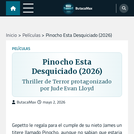
Skip
ButacaMax
to
content
Inicio
Películas
Pinocho Esta Desquiciado (2026)
PELÍCULAS
Pinocho Esta
Desquiciado (2026)
Thriller de Terror protagonizado
por Jude Evan Lloyd
ButacaMax
mayo 2, 2026
Gepetto le regala para el cumple de su nieto James un
titere llamado Pinocho, aunque no sabian que estaria