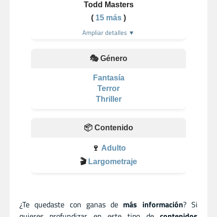
Todd Masters
(
15 más
)
Ampliar detalles ▼
🎭 Género
Fantasía
Terror
Thriller
📦 Contenido
🍷
Adulto
🎬
Largometraje
¿Te quedaste con ganas de
más información
? Si
quieres profundizar en este tipo de
contenidos