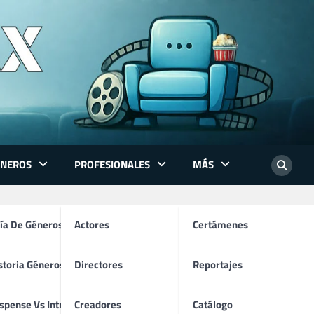
ÉNEROS
PROFESIONALES
MÁS
ón
ía De Géneros
Actores
Certámenes
storia Géneros TV
Directores
Reportajes
os
spense Vs Intriga
Creadores
Catálogo