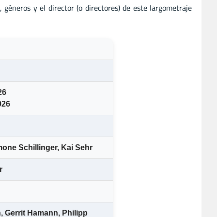
, géneros y el director (o directores) de este largometraje
26
026
one Schillinger
,
Kai Sehr
r
n
,
Gerrit Hamann
,
Philipp