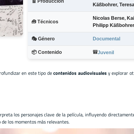
🧾 Producción
Käßbohrer
,
Teres
Nicolas Berse
,
Kai
🧰 Técnicos
Philipp Käßbohrer
🎭 Género
Documental
📦 Contenido
🎒
Juvenil
profundizar en este tipo de
contenidos audiovisuales
y explorar o
rpreta los personajes clave de la película, influyendo directament
to de los momentos más relevantes.