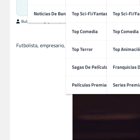
Filmación
Noticias De Bandas Sonoras
Top Sci-Fi/Fantasía
Top Sci-Fi/Fa
ButacaMax
junio 1, 2026
Top Comedia
Top Comedia
Futbolista, empresario, ídolo de masas y héroe popular de l
Top Terror
Top Animació
Sagas De Películas
Franquicias 
Películas Premiadas
Series Premi