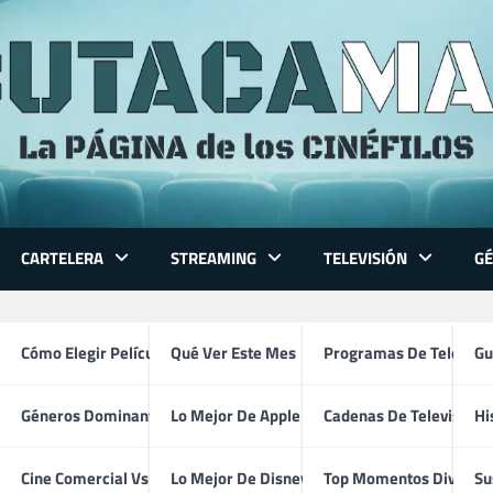
CARTELERA
STREAMING
TELEVISIÓN
G
 Series
Cómo Elegir Película
Qué Ver Este Mes
Programas De Televisi
Gu
Géneros Dominantes
Lo Mejor De Apple TV
Cadenas De Televisión
Hi
Poldi (2026)
ventura
Cine Comercial Vs Autor
Lo Mejor De Disney+
Top Momentos Divertid
Su