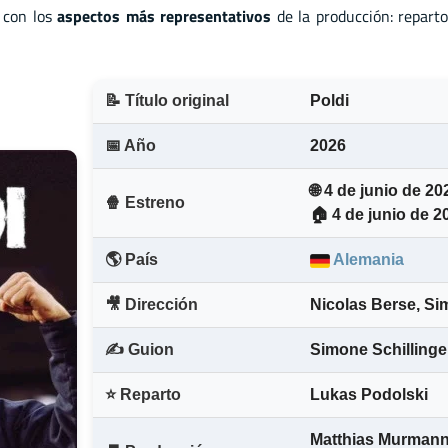
, con los
aspectos más representativos
de la producción: reparto
📝 Título original
Poldi
📅 Año
2026
🌐 4 de junio de 20
🍿 Estreno
🏠 4 de junio de 2
🌎 País
Alemania
🎥 Dirección
Nicolas Berse
,
Sim
✍️ Guion
Simone Schillinge
⭐ Reparto
Lukas Podolski
Matthias Murman