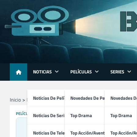
Skip
to
content
NOTICIAS
PELÍCULAS
SERIES
Noticias De Películas
Novedades De Películas
Novedades De
Inicio
Películas
Poldi (2026)
PELÍCULAS
Noticias De Series
Top Drama
Top Drama
Noticias De Televisión
Top Acción/Aventura
Top Acción/A