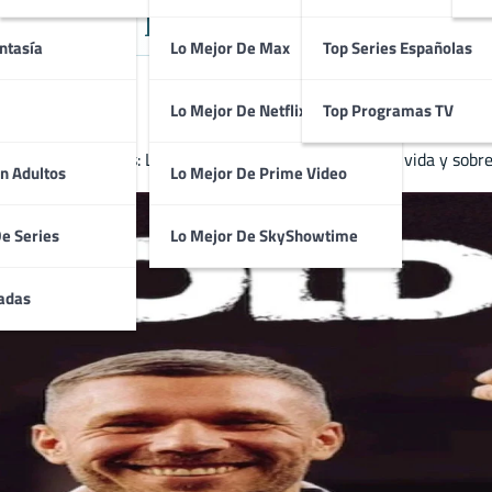
 Alemana protagonizada por Luka
ntasía
Lo Mejor De Max
Top Series Españolas
Lo Mejor De Netflix
Top Programas TV
a cabeza a los pies: Lukas Podolski reflexiona sobre su vida y sobr
n Adultos
Lo Mejor De Prime Video
De Series
Lo Mejor De SkyShowtime
adas