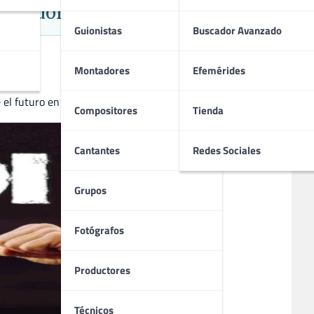
s Podolski
Guionistas
Buscador Avanzado
Montadores
Efemérides
e el futuro en este íntimo documental.
Compositores
Tienda
Cantantes
Redes Sociales
Grupos
Fotógrafos
Productores
Técnicos