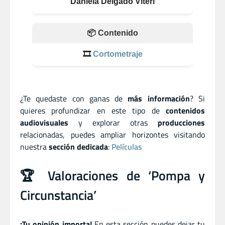
Daniela Delgado Viteri
📦 Contenido
🎞️
Cortometraje
¿Te quedaste con ganas de
más información
? Si
quieres profundizar en este tipo de
contenidos
audiovisuales
y explorar otras
producciones
relacionadas, puedes ampliar horizontes visitando
nuestra
sección dedicada
:
Películas
🏆 Valoraciones de ‘Pompa y
Circunstancia’
¡Tu opinión importa!
En esta sección puedes dejar tu