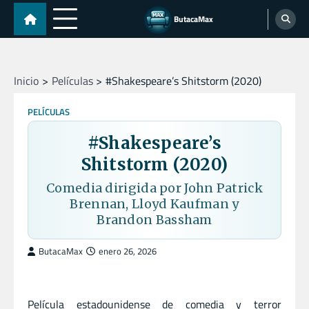
Skip
ButacaMax
to
content
Inicio
Películas
#Shakespeare’s Shitstorm (2020)
PELÍCULAS
#Shakespeare’s
Shitstorm (2020)
Comedia dirigida por John Patrick
Brennan, Lloyd Kaufman y
Brandon Bassham
ButacaMax
enero 26, 2026
Película estadounidense de comedia y terror