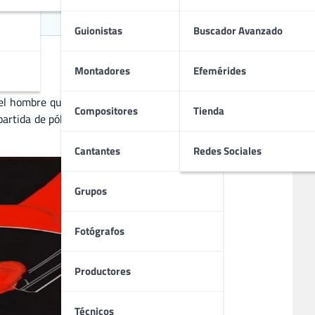
rgey
Guionistas
Buscador Avanzado
Montadores
Efemérides
 el hombre que lo ha protegido durante tanto tiempo exige
Compositores
Tienda
 partida de póker contra un grupo de extraños sospechosos.
Cantantes
Redes Sociales
Grupos
Fotógrafos
Productores
Técnicos