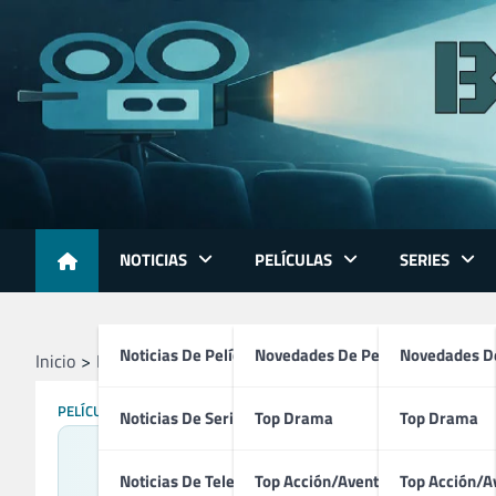
Skip
to
content
NOTICIAS
PELÍCULAS
SERIES
Noticias De Películas
Novedades De Películas
Novedades De
Inicio
Películas
Why (2026)
PELÍCULAS
Noticias De Series
Top Drama
Top Drama
Noticias De Televisión
Top Acción/Aventura
Top Acción/A