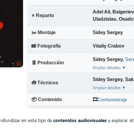
Adel Ali
,
Baigerie
⭐ Reparto
Uladzislau
,
Osadc
✂️ Montaje
Sidey Sergey
📸 Fotografía
Vitaliy Crabov
Sidey Sergey
,
Ser
🧾 Producción
Ampliar detalles ▼
Sidey Sergey
,
Sak
🧰 Técnicos
Ampliar detalles ▼
📦 Contenido
🎞️
Cortometraje
profundizar en este tipo de
contenidos audiovisuales
y explorar o