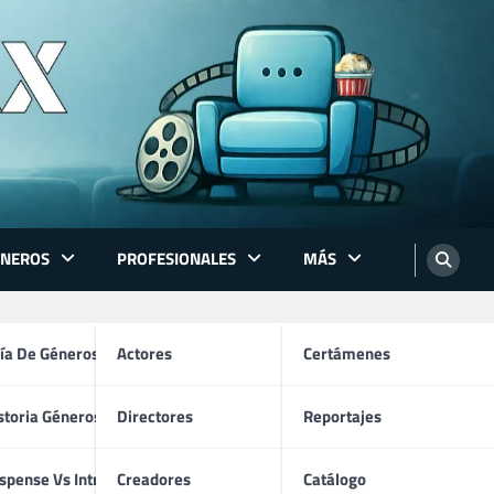
ÉNEROS
PROFESIONALES
MÁS
ón
ía De Géneros
Actores
Certámenes
storia Géneros TV
Directores
Reportajes
os
spense Vs Intriga
Creadores
Catálogo