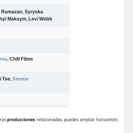
v Ramazan
,
Syryska
hyi Maksym
,
Levi Webb
ena
,
Chill Films
i Tse
,
Serena
tras
producciones
relacionadas, puedes ampliar horizontes