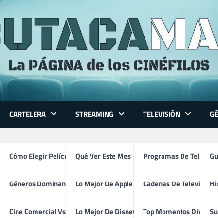
CARTELERA
STREAMING
TELEVISIÓN
G
 Series
Cómo Elegir Película
Qué Ver Este Mes
Programas De Televisi
Gu
Géneros Dominantes
Lo Mejor De Apple TV
Cadenas De Televisión
Hi
Why (2026)
ventura
Cine Comercial Vs Autor
Lo Mejor De Disney+
Top Momentos Divertid
Su