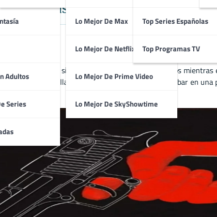
mación Rusa dirigida por Sidey Se
ntasía
Lo Mejor De Max
Top Series Españolas
Lo Mejor De Netflix
Top Programas TV
. El protagonista se sienta entre cadáveres y escombros mientras
n Adultos
Lo Mejor De Prime Video
 comienza a desarrollarse. Poco antes, había perdido su bar en una
upo turbio.
De Series
Lo Mejor De SkyShowtime
adas