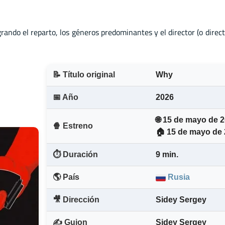
grando el reparto, los géneros predominantes y el director (o direc
📝 Título original
Why
📅 Año
2026
🌐 15 de mayo de 
🍿 Estreno
🏠 15 de mayo de
⏱️ Duración
9 min.
🌎 País
Rusia
🎥 Dirección
Sidey Sergey
✍️ Guion
Sidey Sergey