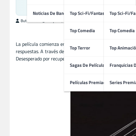
Fil
Noticias De Bandas Sonoras
Top Sci-Fi/Fantasía
Top Sci-Fi/Fa
ButacaMax
mayo 14, 2026
Top Comedia
Top Comedia
La película comienza en el interior de un bar destrozado
Top Terror
Top Animació
respuestas. A través de su tenso intercambio, la historia
Desesperado por recuperarlo, aceptó una oferta de otro gr
Sagas De Películas
Franquicias 
Películas Premiadas
Series Premi